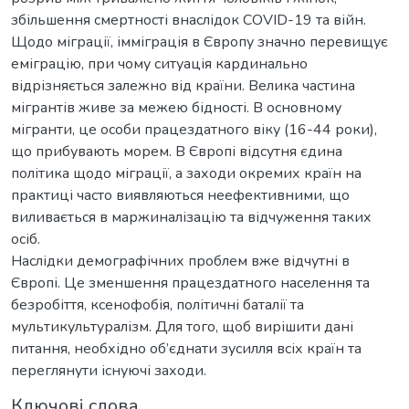
збільшення смертності внаслідок COVID-19 та війн.
Щодо міграції, імміграція в Європу значно перевищує
еміграцію, при чому ситуація кардинально
відрізняється залежно від країни. Велика частина
мігрантів живе за межею бідності. В основному
мігранти, це особи працездатного віку (16-44 роки),
що прибувають морем. В Європі відсутня єдина
політика щодо міграції, а заходи окремих країн на
практиці часто виявляються неефективними, що
виливається в маржиналізацію та відчуження таких
осіб.
Наслідки демографічних проблем вже відчутні в
Європі. Це зменшення працездатного населення та
безробіття, ксенофобія, політичні баталії та
мультикультуралізм. Для того, щоб вирішити дані
питання, необхідно об’єднати зусилля всіх країн та
переглянути існуючі заходи.
Ключові слова