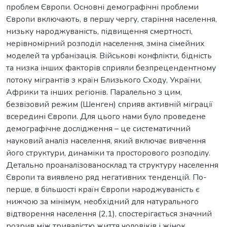
проблем Європи. Основні демографічні проблеми
Європи включають, в першу чергу, старіння населення,
низьку народжуваність, підвищення смертності,
нерівномірний розподіл населення, зміна сімейних
моделей та урбанізація. Військові конфлікти, бідність
та низка інших факторів сприяли безпрецендентному
потоку мігрантів з країн Близького Сходу, України,
Африки та інших регіонів. Паралельно з цим,
безвізовий режим (Шенген) сприяв активній міграції
всередині Європи. Для цього нами було проведене
демографічне дослідження – це систематичний
науковий аналіз населення, який включає вивчення
його структури, динаміки та просторового розподілу.
Детально проаналізованосклад та структуру населення
Європи та виявлено ряд негативних тенденцій. По-
перше, в більшості країн Європи народжуваність є
нижчою за мінімум, необхідний для натурального
відтворення населення (2,1), спостерігається значний
розрив між тривалістю життя чоловіків і жінок,