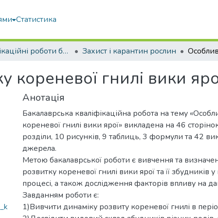
ями
Статистика
Кваліфікаційні роботи бакалаврів
Захист і карантин рослин
у кореневої гнилі вики яро
Анотація
Бакалаврська кваліфікаційна робота на тему «Особл
кореневої гнилі вики ярої» викладена на 46 сторінок
розділи, 10 рисунків, 9 таблиць, 3 формули та 42 в
джерела.
Метою бакалаврської роботи є вивчення та визначе
розвитку кореневої гнилі вики ярої та її збудників у
процесі, а також дослідження факторів впливу на да
Завданням роботи є:
u_k
1)Вивчити динаміку розвиту кореневої гнилі в періо