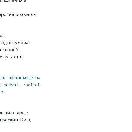
 виділених з
рої на розвиток
ла.
родніх умовах
 хвороб);
зультатів).
иль
,
афаноміцетна
ia sativa L.
,
root rot
,
rot
і вики ярої :
 рослин. Київ,