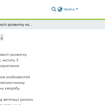
Увійти
Особливості розвитку кореневої гнилі вики ярої
ї
ивості розвитку
, містить 3
икористаних
ння особливостей
 патологічному
ну хворобу.
д вегетації рослин.