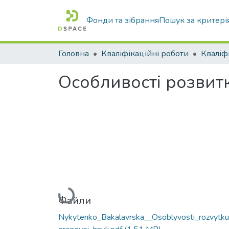
Фонди та зібрання
Пошук за критері
Головна
Кваліфікаційні роботи
Особливості розвитк
Вантажиться...
Файли
Nykytenko_Bakalavrska__Osoblyvosti_rozvytk