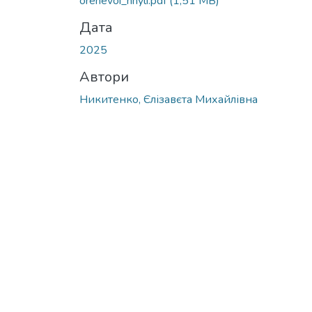
orenevoi_hnyli.pdf
(1,51 MB)
Дата
2025
Автори
Никитенко, Єлізавєта Михайлівна