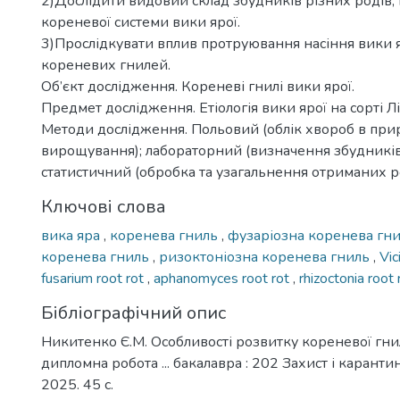
2)Дослідити видовий склад збудників різних родів,
кореневої системи вики ярої.
3)Прослідкувати вплив протруювання насіння вики я
кореневих гнилей.
Об’єкт дослідження. Кореневі гнилі вики ярої.
Предмет дослідження. Етіологія вики ярої на сорті Лі
Методи дослідження. Польовий (облік хвороб в при
вирощування); лабораторний (визначення збудників
статистичний (обробка та узагальнення отриманих ре
Ключові слова
вика яра
,
коренева гниль
,
фузаріозна коренева гн
коренева гниль
,
ризоктоніозна коренева гниль
,
Vic
fusarium root rot
,
aphanomyces root rot
,
rhizoctonia root 
Бібліографічний опис
Никитенко Є.М. Особливості розвитку кореневої гнил
дипломна робота ... бакалавра : 202 Захист і карантин
2025. 45 с.