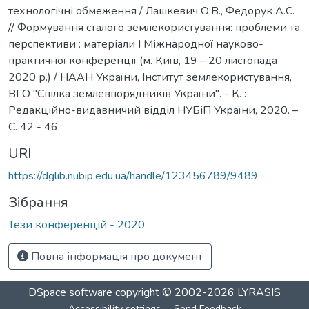
технологічні обмеження / Лашкевич О.В., Федорук А.С.
// Формування сталого землекористування: проблеми та
перспективи : матеріали І Міжнародної науково-
практичної конференції (м. Київ, 19 – 20 листопада
2020 р.) / НААН України, Інститут землекористування,
ВГО "Спілка землевпорядників України". - К. :
Редакційно-видавничий відділ НУБіП України, 2020. –
С. 42 - 46
URI
https://dglib.nubip.edu.ua/handle/123456789/9489
Зібрання
Тези конференцій - 2020
Повна інформація про документ
DSpace software
copyright © 2002-2026
LYRASIS
Accessibility settings
Send Feedback