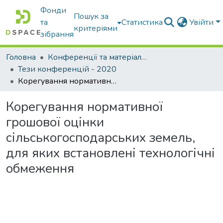
Фонди
Пошук за
та
Статистика
Увійти
критеріями
зібрання
Головна
Конференції та матеріали конференцій
Тези конференцій - 2020
Корегування нормативної грошової оцінки сільськогосподарських земель, для яких встановлені технологічні обмеження
Корегування нормативної
грошової оцінки
сільськогосподарських земель,
для яких встановлені технологічні
обмеження