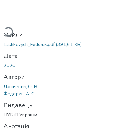
ться...
Файли
Lashkevych_Fedoruk.pdf
(391,61 KB)
Дата
2020
Автори
Лашкевич, О. В.
Федорук, А. С.
Видавець
НУБіП України
Анотація