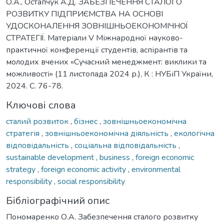
О.А., Остапчук А.Д. ЗАБЕЗПЕЧЕННЯ СТАЛОГО
РОЗВИТКУ ПІДПРИЄМСТВА НА ОСНОВІ
УДОСКОНАЛЕННЯ ЗОВНІШНЬОЕКОНОМІЧНОЇ
СТРАТЕГІЇ. Матеріали V Міжнародної науково-
практичної конференції студентів, аспірантів та
молодих вчених «Сучасний менеджмент: виклики та
можливості» (11 листопада 2024 р.), К : НУБіП України,
2024. С. 76-78.
Ключові слова
сталий розвиток
,
бізнес
,
зовнішньоекономічна
стратегія
,
зовнішньоекономічна діяльність
,
екологічна
відповідальність
,
соціальна відповідальність
,
sustainable development
,
business
,
foreign economic
strategy
,
foreign economic activity
,
environmental
responsibility
,
social responsibility
Бібліографічний опис
Пономаренко О.А. Забезпечення сталого розвитку