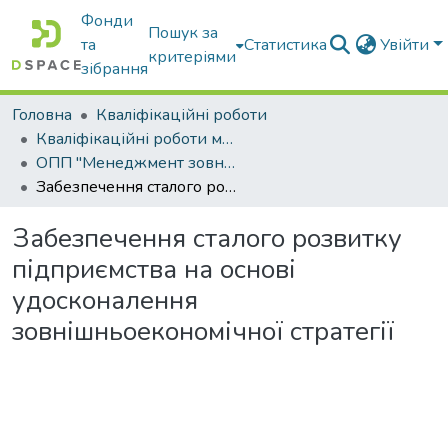
Фонди
Пошук за
та
Статистика
Увійти
критеріями
зібрання
Головна
Кваліфікаційні роботи
Кваліфікаційні роботи магістрів
ОПП "Менеджмент зовнішньоекономічної діяльності"
Забезпечення сталого розвитку підприємства на основі удосконалення зовнішньоекономічної стратегії
Забезпечення сталого розвитку
підприємства на основі
удосконалення
зовнішньоекономічної стратегії