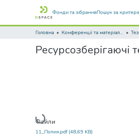
Фонди та зібрання
Пошук за критері
Головна
Конференції та матеріали конференцій
Тез
Ресурсозберігаючі т
Вантажиться...
Файли
11_Попик.pdf
(48,69 KB)