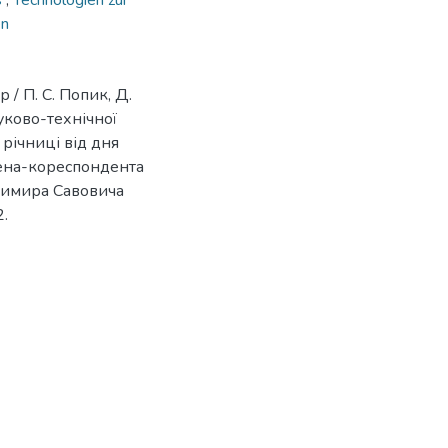
s
,
Technologien zur
en
 / П. С. Попик, Д.
уково-технічної
річниці від дня
лена-кореспондента
димира Савовича
2.