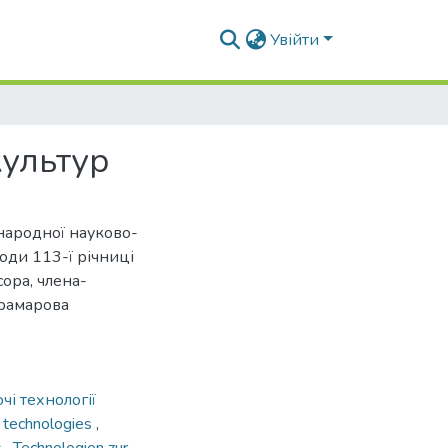
Увійти
культур
жнародної науково-
оди 113-ї річниці
ора, члена-
рамарова
чі технології
g technologies
,