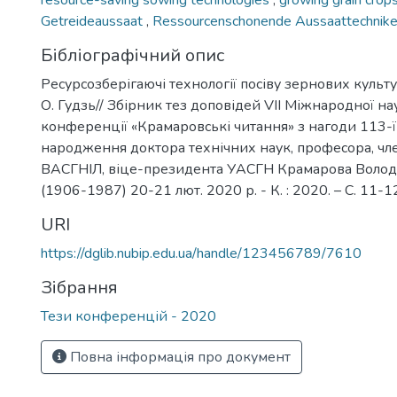
resource-saving sowing technologies
,
growing grain crop
Getreideaussaat
,
Ressourcenschonende Aussaattechnik
Бібліографічний опис
Ресурсозберігаючі технології посіву зернових культур
О. Гудзь// Збірник тез доповідей VIІ Міжнародної на
конференції «Крамаровські читання» з нагоди 113-ї 
народження доктора технічних наук, професора, ч
ВАСГНІЛ, віце-президента УАСГН Крамарова Воло
(1906-1987) 20-21 лют. 2020 р. - К. : 2020. – С. 11-1
URI
https://dglib.nubip.edu.ua/handle/123456789/7610
Зібрання
Тези конференцій - 2020
Повна інформація про документ