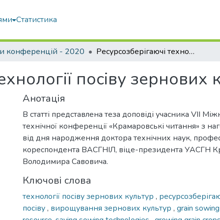
ями
Статистика
и конференцій - 2020
Ресурсозберігаючі технології посіву зернових культур
ехнології посіву зернових 
Анотація
В статті представлена теза доповіді учасника VIІ Мі
технічної конференції «Крамаровські читання» з наг
від дня народження доктора технічних наук, профес
кореспондента ВАСГНІЛ, віце-президента УАСГН К
Володимира Савовича.
Ключові слова
технології посіву зернових культур
,
ресурсозберігаю
посіву
,
вирощування зернових культур
,
grain sowin