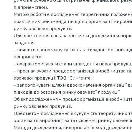
ринків є основною для отримання фінансового резу
підприємством.
Метою роботи є дослідження теоретичних положень
практичних рекомендацій щодо організації виробни
ринку овочевої продукції.
Для досягнення поставленої мети дослідження вирі
завдання:
– виявити економічну сутність та складові організац
підприємстві;
– охарактеризувати етапи виведення нової продукці
– проаналізувати процес організації виробництва т
овочевої продукції ТОВ «Сингента»;
– запропонувати шляхи вдосконалення організації 
підходів до освоєння ринку овочевої продукції.
Об’єкт дослідження – процес організації виробницт
ринку овочевої продукції.
Предметом дослідження є сукупність теоретичних т
організації виробництва та освоєння ринку овочевої
Методи дослідження, використані в ході досліджен