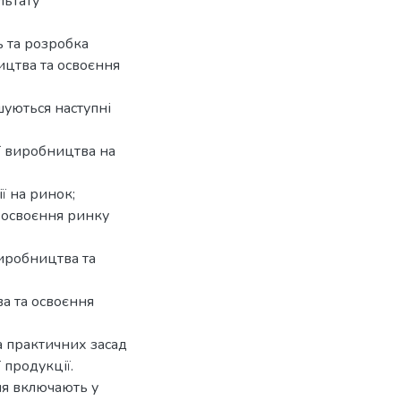
льтату
 та розробка
цтва та освоєння
шуються наступні
ії виробництва на
ї на ринок;
а освоєння ринку
виробництва та
ва та освоєння
а практичних засад
 продукції.
ня включають у