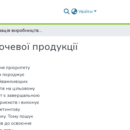
Увійти
Організація виробництва та освоєння ринку овочевої продукції
очевої продукції
ння пріоритету
ин породжує
айважливіших
тв на цільовому
ут є завершальною
приємств і виконує
кетингову
зку. Тому пошук
ів до освоєння