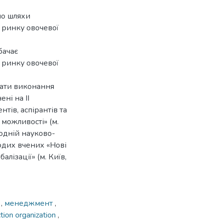
но шляхи
 ринку овочевої
бачає
 ринку овочевої
тати виконання
ні на ІІ
тів, аспірантів та
можливості» (м.
родній науково-
лодих вчених «Нові
лізації» (м. Київ,
а
,
менеджмент
,
tion organization
,