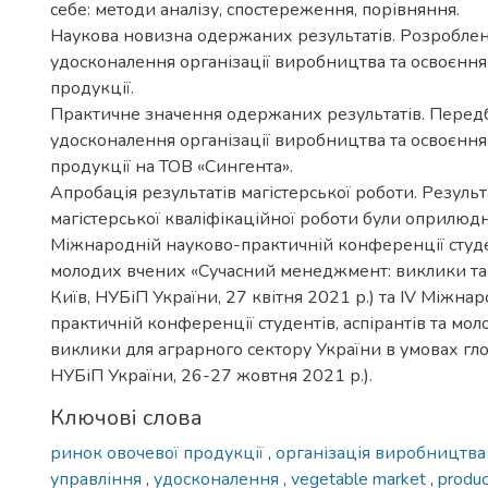
себе: методи аналізу, спостереження, порівняння.
Наукова новизна одержаних результатів. Розробле
удосконалення організації виробництва та освоєння
продукції.
Практичне значення одержаних результатів. Перед
удосконалення організації виробництва та освоєння
продукції на ТОВ «Сингента».
Апробація результатів магістерської роботи. Резуль
магістерської кваліфікаційної роботи були оприлюдне
Міжнародній науково-практичній конференції студен
молодих вчених «Сучасний менеджмент: виклики та 
Київ, НУБіП України, 27 квітня 2021 р.) та IV Міжна
практичній конференції студентів, аспірантів та мо
виклики для аграрного сектору України в умовах глоба
НУБіП України, 26-27 жовтня 2021 р.).
Ключові слова
ринок овочевої продукції
,
організація виробництв
управління
,
удосконалення
,
vegetable market
,
produc