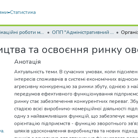
ями
Статистика
Кваліфікаційні роботи магістрів
ОПП "Адміністративний менеджмент"
цтва та освоєння ринку ов
Анотація
Актуальність теми. В сучасних умовах, коли підсиле
інтересів споживачів в системі економічних віднос
агресивну конкуренцію за ринки збуту, однією з н
передумов ефективного функціонування підприємс
ринку стає забезпечення конкурентних переваг. Зб
стадією всієї виробничо-комерційної діяльності під
одну з найважливіших функцій, що забезпечує мар
орієнтацію підприємств - функцію зворотнього зв’я
a.
шляхів удосконалення виробництва та нових підход