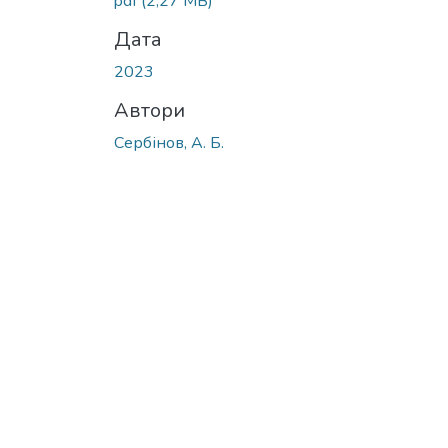
pdf
(2,27 MB)
Дата
2023
Автори
Сербінов, А. Б.