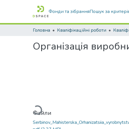
Фонди та зібрання
Пошук за критері
Головна
Кваліфікаційні роботи
Організація виробни
Вантажиться...
Файли
Serbinov_Mahisterska_Orhanizatsiia_vyrobnytstv