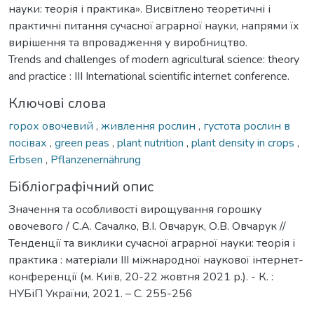
науки: теорія і практика». Висвітлено теоретичні і
практичні питання сучасної аграрної науки, напрями їх
вирішення та впровадження у виробництво.
Trends and challenges of modern agricultural science: theory
and practice : III International scientific internet conference.
Ключові слова
горох овочевий
,
живлення рослин
,
густота рослин в
посівах
,
green peas
,
plant nutrition
,
plant density in crops
,
Erbsen
,
Pflanzenernährung
Бібліографічний опис
Значення та особливості вирощування горошку
овочевого / С.А. Сачалко, В.І. Овчарук, О.В. Овчарук //
Тенденції та виклики сучасної аграрної науки: теорія і
практика : матеріали IIІ міжнародної наукової інтернет-
конференції (м. Київ, 20-22 жовтня 2021 р.). - К. :
НУБіП України, 2021. – С. 255-256