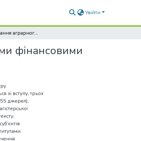
Увійти
Кредитування аграрного сектору небанківськими фінансовими інститутами
ими фінансовими
ору
я зі вступу, трьох
(55 джерел),
агістерської
ексту.
уб’єктів
титутами.
ечення