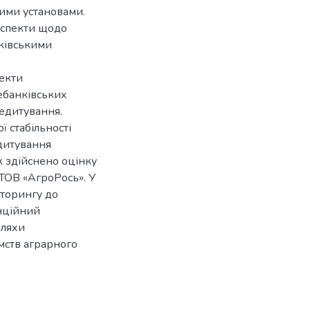
ими установами.
аспекти щодо
ківськими
пекти
небанківських
редитування.
ї стабільності
едитування
ж здійснено оцінку
ТОВ «АгроРось». У
кторингу до
нційний
шляхи
мств аграрного