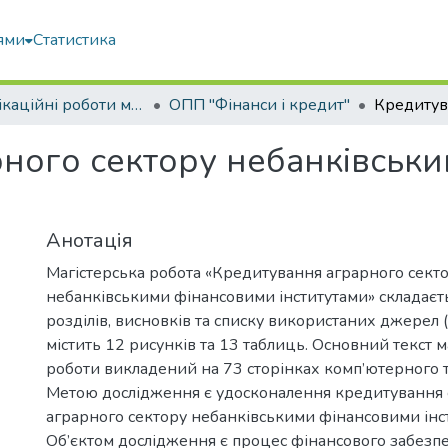
ями
Статистика
Кваліфікаційні роботи магістрів
ОПП "Фінанси і кредит"
ного сектору небанківськ
Анотація
Магістерська робота «Кредитування аграрного сект
небанківськими фінансовими інститутами» складаєтьс
розділів, висновків та списку використаних джерел 
містить 12 рисунків та 13 таблиць. Основний текст м
роботи викладений на 73 сторінках комп’ютерного т
Метою дослідження є удосконалення кредитування с
аграрного сектору небанківськими фінансовими інс
Об’єктом дослідження є процес фінансового забезп