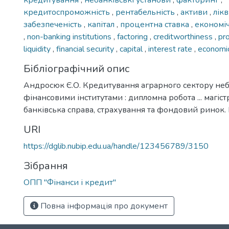
кредитування
,
небанківські установи
,
факторинг
,
кредитоспроможність
,
рентабельність
,
активи
,
лікв
забезпеченість
,
капітал
,
процентна ставка
,
економі
,
non-banking institutions
,
factoring
,
creditworthiness
,
pro
liquidity
,
financial security
,
capital
,
interest rate
,
economic
Бібліографічний опис
Андросюк Є.О. Кредитування аграрного сектору не
фінансовими інститутами : дипломна робота ... магіст
банківська справа, страхування та фондовий ринок. К
URI
https://dglib.nubip.edu.ua/handle/123456789/3150
Зібрання
ОПП "Фінанси і кредит"
Повна інформація про документ