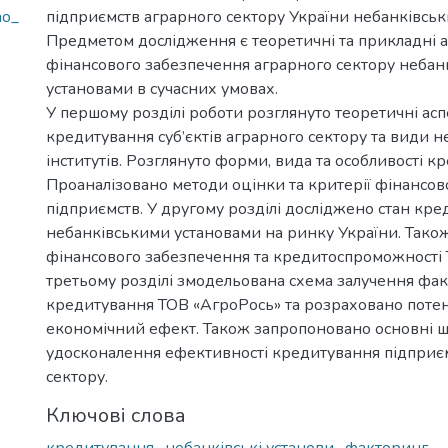
ho_
підприємств аграрного сектору України небанківськ
Предметом дослідження є теоретичні та прикладні 
фінансового забезпечення аграрного сектору небан
установами в сучасних умовах.
У першому розділі роботи розглянуто теоретичні ас
кредитування суб’єктів аграрного сектору та види 
інститутів. Розглянуто форми, вида та особливості к
Проаналізовано методи оцінки та критерії фінансово
підприємств. У другому розділі досліджено стан кр
небанківськими установами на ринку України. Тако
фінансового забезпечення та кредитоспроможності 
третьому розділі змодельована схема залучення фа
кредитування ТОВ «АгроРось» та розраховано поте
економічний ефект. Також запропоновано основні 
удосконалення ефективності кредитування підприє
сектору.
Ключові слова