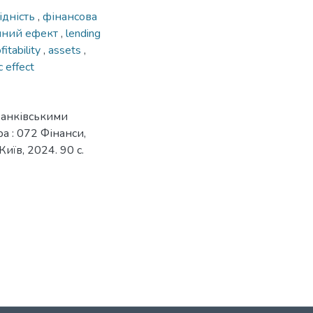
ідність
,
фінансова
чний ефект
,
lending
fitability
,
assets
,
 effect
банківськими
ра : 072 Фінанси,
иїв, 2024. 90 с.