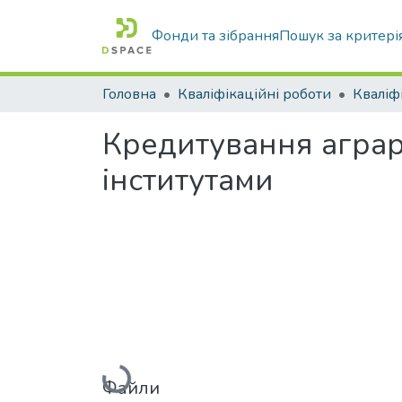
Фонди та зібрання
Пошук за критері
Головна
Кваліфікаційні роботи
Кредитування аграр
інститутами
Вантажиться...
Файли