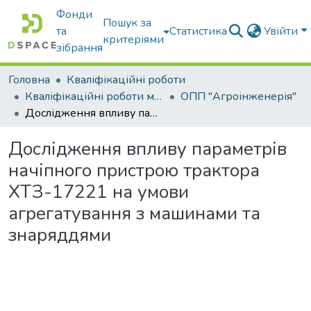
Фонди
Пошук за
та
Статистика
Увійти
критеріями
зібрання
Головна
Кваліфікаційні роботи
Кваліфікаційні роботи магістрів
ОПП "Агроінженерія"
Дослідження впливу параметрів начіпного пристрою трактора ХТЗ-17221 на умови агрегатування з машинами та знаряддями
Дослідження впливу параметрів
начіпного пристрою трактора
ХТЗ-17221 на умови
агрегатування з машинами та
знаряддями