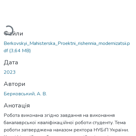
ажиться...
Файли
Berkovskyi_Mahisterska_Proektni_rishennia_modernizatsii.p
df
(3,64 MB)
Дата
2023
Автори
Берковський, А. В.
Анотація
Робота виконана згідно завдання на виконання
бакалаврської кваліфікаційної роботи студенту. Тема
роботи затверджена наказом ректора НУБіП України.