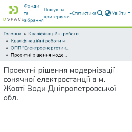
Фонди
Пошук за
та
Статистика
Увійти
критеріями
зібрання
Головна
Кваліфікаційні роботи
Кваліфікаційні роботи магістрів
ОПП "Електроенергетика, електротехніка та електромеханіка"
Проектні рішення модернізації сонячної електростанції в м. Жовті Води Дніпропетровської обл.
Проектні рішення модернізації
сонячної електростанції в м.
Жовті Води Дніпропетровської
обл.