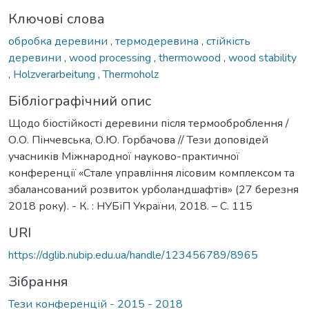
Ключові слова
обробка деревини
,
термодеревина
,
стійкість
деревини
,
wood processing
,
thermowood
,
wood stability
,
Holzverarbeitung
,
Thermoholz
Бібліографічний опис
Щодо біостійкості деревини після термооброблення /
О.О. Пінчевська, О.Ю. Горбачова // Тези доповідей
учасників Міжнародної науково-практичної
конференції «Стале управління лісовим комплексом та
збалансований розвиток урболандшафтів» (27 березня
2018 року). - К. : НУБіП України, 2018. – С. 115
URI
https://dglib.nubip.edu.ua/handle/123456789/8965
Зібрання
Тези конференцій - 2015 - 2018