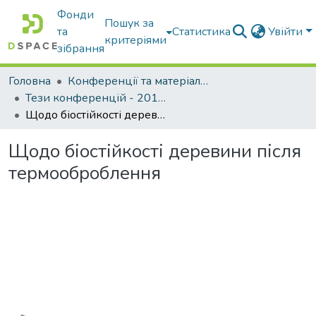
Фонди
Пошук за
та
Статистика
Увійти
критеріями
зібрання
Головна
Конференції та матеріали конференцій
Тези конференцій - 2015 - 2018
Щодо біостійкості деревини після термооброблення
Щодо біостійкості деревини після
термооброблення
Вантажиться...