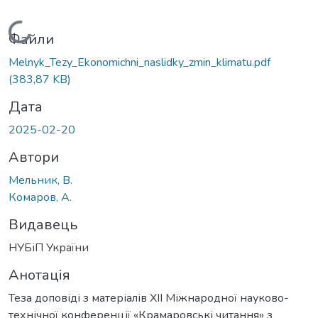
Вантажиться...
Файли
Melnyk_Tezy_Ekonomichni_naslidky_zmin_klimatu.pdf
(383,87 KB)
Дата
2025-02-20
Автори
Мельник, В.
Комаров, А.
Видавець
НУБіП України
Анотація
Теза доповіді з матеріалів ХІІ Міжнародної науково-
технічної конференції «Крамаровські читання» з