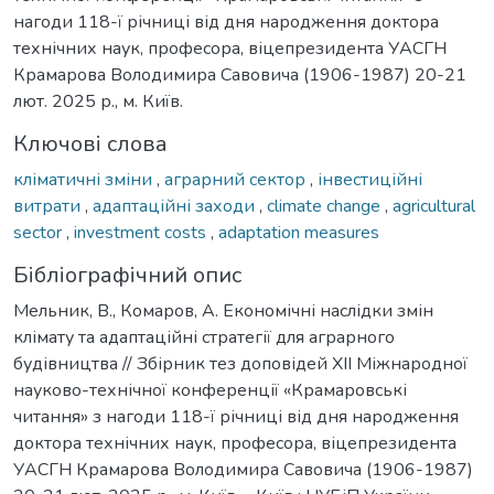
нагоди 118-ї річниці від дня народження доктора
технічних наук, професора, віцепрезидента УАСГН
Крамарова Володимира Савовича (1906-1987) 20-21
лют. 2025 р., м. Київ.
Ключові слова
кліматичні зміни
,
аграрний сектор
,
інвестиційні
витрати
,
адаптаційні заходи
,
climate change
,
agricultural
sector
,
investment costs
,
adaptation measures
Бібліографічний опис
Мельник, В., Комаров, А. Економічні наслідки змін
клімату та адаптаційні стратегії для аграрного
будівництва // Збірник тез доповідей ХІІ Міжнародної
науково-технічної конференції «Крамаровські
читання» з нагоди 118-ї річниці від дня народження
доктора технічних наук, професора, віцепрезидента
УАСГН Крамарова Володимира Савовича (1906-1987)