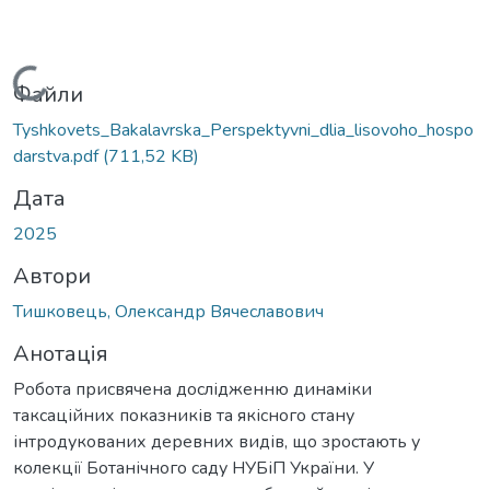
Вантажиться...
Файли
Tyshkovets_Bakalavrska_Perspektyvni_dlia_lisovoho_hospo
darstva.pdf
(711,52 KB)
Дата
2025
Автори
Тишковець, Олександр Вячеславович
Анотація
Робота присвячена дослідженню динаміки
таксаційних показників та якісного стану
інтродукованих деревних видів, що зростають у
колекції Ботанічного саду НУБіП України. У