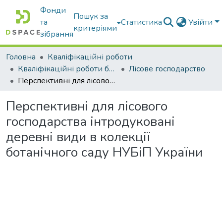
Фонди
Пошук за
та
Статистика
Увійти
критеріями
зібрання
Головна
Кваліфікаційні роботи
Кваліфікаційні роботи бакалаврів
Лісове господарство
Перспективні для лісового господарства інтродуковані деревні види в колекції ботанічного саду НУБіП України
Перспективні для лісового
господарства інтродуковані
деревні види в колекції
ботанічного саду НУБіП України