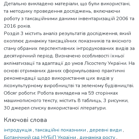
Детально викладено матеріали, що були використані,
та методику проведення досліджень, включаючи
роботу з таксаційними даними інвентаризацій 2006 та
2016 років.
Розділ 3 містить аналіз результатів дослідження, який
охоплює динаміку таксаційних показників та якісного
стану обраних перспективних інтродукованих видів за
десятирічний період. Визначено особливості їхньої
акліматизації та адаптації до умов Лісостепу України. На
основі отриманих даних сформульовано практичні
рекомендації щодо використання цих видів у
лісокультурному виробництві та зеленому будівництві.
Обсяг роботи: Робота викладена на 59 сторінках
машинописного тексту, містить 8 таблиць, 3 рисунки,
30 джерел списку використаної літератури.
Ключові слова
інтродукція
,
таксаційні показники
,
деревні види
,
Ботанічний сад НУБіП України
,
динаміка росту
,