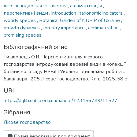
лісогосподарське значення
,
акліматизація
,
перспективні види
,
introduction
,
taxonomic indicators
,
woody species
,
Botanical Garden of NUBiP of Ukraine
,
growth dynamics
,
forestry importance
,
acclimatization
,
promising species
Бібліографічний опис
Тишковець О.В. Перспективні для лісового
господарства інтродуковані деревні види в колекції
ботанічного саду НУБіП України : дипломна робота ...
бакалавра : 205 Лісове господарство. Київ, 2025. 58 с.
URI
https://dglib.nubip.edu.ua/handle/123456789/11527
Зібрання
Лісове господарство
Повна інформація про документ