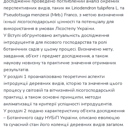
дослідженні проведено поглиблений аналіз окремих
перспективних видів, таких як Liriodendron tulipifera L. та
Pseudotsuga menziesii (Mirb.) Franco, з метою визначення
їхньої лісогосподарської цінності та потенціалу для
використання в умовах Лісостепу України.
У Вступі обґрунтовано актуальність дослідження
інтродуцентів для лісового господарства та ролі
ботанічних садів у цьому процесі. Визначено мету,
завдання, об’єкт і предмет дослідження, а також
наукову новизну та практичне значення отриманих
результатів.
У розділі 1 проаналізовано теоретичні аспекти
інтродукції деревних видів, історію та значення цього
процесу у світовій та вітчизняній лісогосподарській
практиці, а також основні принципи, методи
акліматизації та критерії успішності інтродуцентів.
У розділі 2 подано характеристику об’єкта дослідження
– Ботанічного саду НУБіП України, описано еволюцію
та сучасний стан його колекції деревних видів загалом.