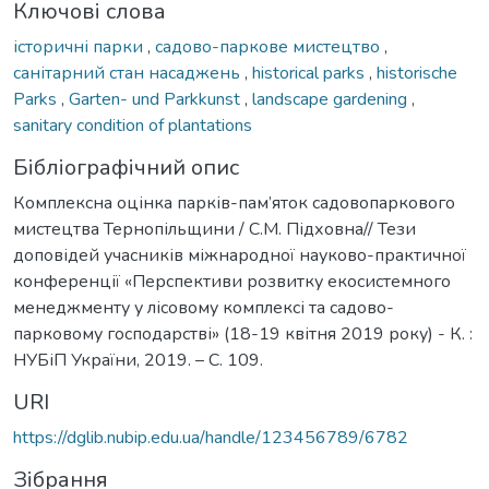
Ключові слова
історичні парки
,
садово-паркове мистецтво
,
санітарний стан насаджень
,
historical parks
,
historische
Parks
,
Garten- und Parkkunst
,
landscape gardening
,
sanitary condition of plantations
Бібліографічний опис
Комплексна оцінка парків-пам’яток садовопаркового
мистецтва Тернопільщини / C.М. Підховна// Тези
доповідей учасників міжнародної науково-практичної
конференції «Перспективи розвитку екосистемного
менеджменту у лісовому комплексі та садово-
парковому господарстві» (18-19 квітня 2019 року) - К. :
НУБіП України, 2019. – С. 109.
URI
https://dglib.nubip.edu.ua/handle/123456789/6782
Зібрання