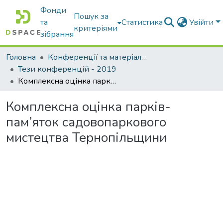
Фонди
Пошук за
та
Статистика
Увійти
критеріями
зібрання
Головна
Конференції та матеріали конференцій
Тези конференцій - 2019
Комплексна оцінка парків-пам’яток садовопаркового мистецтва Тернопільщини
Комплексна оцінка парків-
пам’яток садовопаркового
мистецтва Тернопільщини