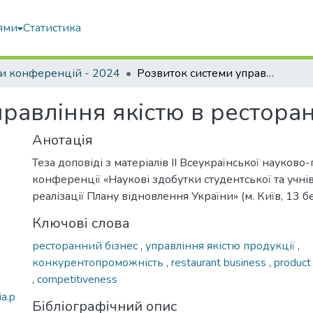
ями
Статистика
и конференцій - 2024
Розвиток системи управління якістю в ресторанному господарстві
равління якістю в рестора
Анотація
Теза доповіді з матеріалів ІІ Всеукраїнської науково
конференції «Наукові здобутки студентської та учнів
реалізації Плану відновлення України» (м. Київ, 13 б
Ключові слова
ресторанний бізнес
,
управління якістю продукції
,
конкурентопроможність
,
restaurant business
,
product
,
competitiveness
a.p
Бібліографічний опис