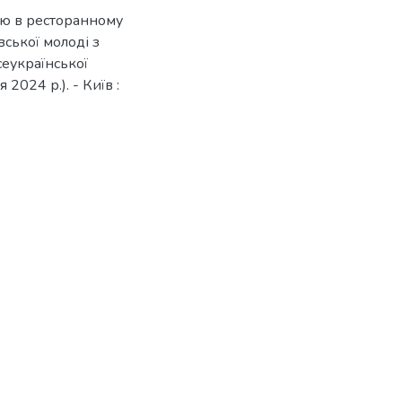
стю в ресторанному
вської молоді з
сеукраїнської
2024 р.). - Київ :