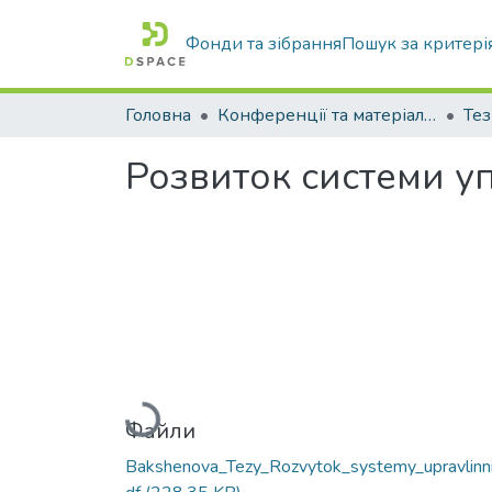
Фонди та зібрання
Пошук за критері
Головна
Конференції та матеріали конференцій
Тез
Розвиток системи уп
Вантажиться...
Файли
Bakshenova_Tezy_Rozvytok_systemy_upravlinni