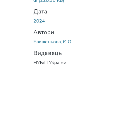
df
(228,35 KB)
Дата
2024
Автори
Бакшеньова, Є. О.
Видавець
НУБіП України