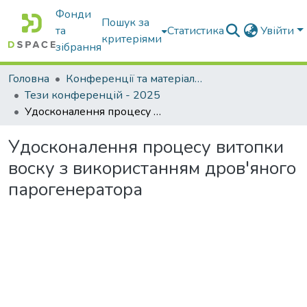
Фонди
Пошук за
та
Статистика
Увійти
критеріями
зібрання
Головна
Конференції та матеріали конференцій
Тези конференцій - 2025
Удосконалення процесу витопки воску з використанням дров'яного парогенератора
Удосконалення процесу витопки
воску з використанням дров'яного
парогенератора