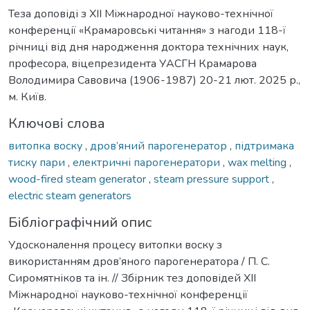
Теза доповіді з XII Міжнародної науково-технічної
конференції «Крамаровські читання» з нагоди 118-ї
річниці від дня народження доктора технічних наук,
професора, віцепрезидента УАСГН Крамарова
Володимира Савовича (1906-1987) 20-21 лют. 2025 р.,
м. Київ.
Ключові слова
витопка воску
,
дров’яний парогенератор
,
підтримака
тиску пари
,
електричні парогенератори
,
wax melting
,
wood-fired steam generator
,
steam pressure support
,
electric steam generators
Бібліографічний опис
Удосконалення процесу витопки воску з
використанням дров’яного парогенератора / П. С.
Сиромятніков та ін. // Збірник тез доповідей XII
Міжнародної науково-технічної конференції