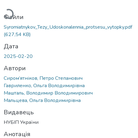
антажиться...
Файли
Syromiatnykov_Tezy_Udoskonalennia_protsesu_vytopky.pdf
(627,54 KB)
Дата
2025-02-20
Автори
Сиром’ятніков, Петро Степанович
Гавриленко, Ольга Володимирівна
Машталь, Володимир Володимирович
Мальцева, Ольга Володимирівна
Видавець
НУБІП України
Анотація