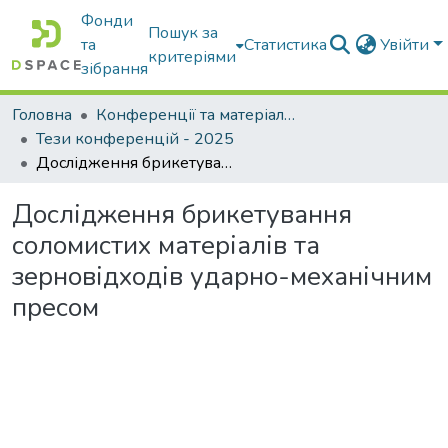
Фонди
Пошук за
та
Статистика
Увійти
критеріями
зібрання
Головна
Конференції та матеріали конференцій
Тези конференцій - 2025
Дослідження брикетування соломистих матеріалів та зерновідходів ударно-механічним пресом
Дослідження брикетування
соломистих матеріалів та
зерновідходів ударно-механічним
пресом