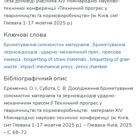
Теза доповіді учасника XІV Міжнародної науково-
технічної конференції «Технічний прогрес у
тваринництві та кормовиробництві» (м. Київ, смт
Глеваха 1-17 жовтня 2025 р.)
Ключові слова
брикетування соломистих матеріалів
,
брикетування
зерновідходів
,
ударно-механічний прес
,
пресова
камера
,
briquetting of straw materials
,
briquetting of grain
waste
,
impact-mechanical press
,
press chamber
Бібліографічний опис
Єременко, О. І., Субота, С. В. Дослідження брикетування
соломистих матеріалів та зерновідходів ударно-
механічним пресом // Технічний прогрес у
тваринництві та кормовиробництві : матеріали XІV
Міжнародної науково-технічної конференції (м. Київ,
смт Глеваха 1-17 жовтня 2025 р.). – Глеваха-Київ, 2025.
– С. 68-72.