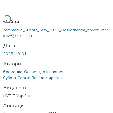
антажиться...
Файли
Yeremenko_Subota_Tezy_2025_Doslidzhennia_bryketuvanni
a.pdf
(313,31 KB)
Дата
2025-10-01
Автори
Єременко, Олександр Іванович
Субота, Сергій Володимирович
Видавець
НУБіП України
Анотація