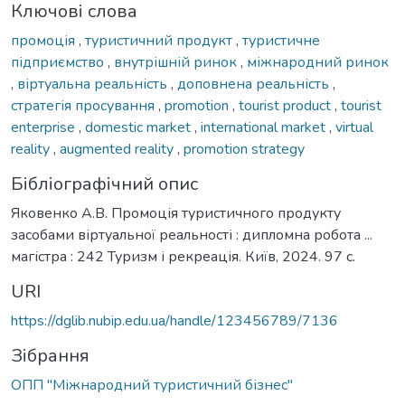
Ключові слова
промоція
,
туристичний продукт
,
туристичне
підприємство
,
внутрішній ринок
,
міжнародний ринок
,
віртуальна реальність
,
доповнена реальність
,
стратегія просування
,
promotion
,
tourist product
,
tourist
enterprise
,
domestic market
,
international market
,
virtual
reality
,
augmented reality
,
promotion strategy
Бібліографічний опис
Яковенко А.В. Промоція туристичного продукту
засобами віртуальної реальності : дипломна робота ...
магістра : 242 Туризм і рекреація. Київ, 2024. 97 с.
URI
https://dglib.nubip.edu.ua/handle/123456789/7136
Зібрання
ОПП "Міжнародний туристичний бізнес"