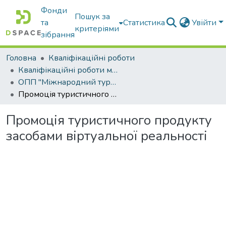
Фонди
Пошук за
та
Статистика
Увійти
критеріями
зібрання
Головна
Кваліфікаційні роботи
Кваліфікаційні роботи магістрів
ОПП "Міжнародний туристичний бізнес"
Промоція туристичного продукту засобами віртуальної реальності
Промоція туристичного продукту
засобами віртуальної реальності