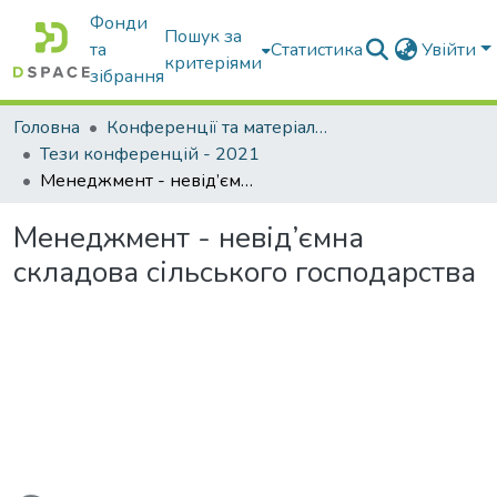
Фонди
Пошук за
та
Статистика
Увійти
критеріями
зібрання
Головна
Конференції та матеріали конференцій
Тези конференцій - 2021
Менеджмент - невід’ємна складова сільського господарства
Менеджмент - невід’ємна
складова сільського господарства
ажиться...