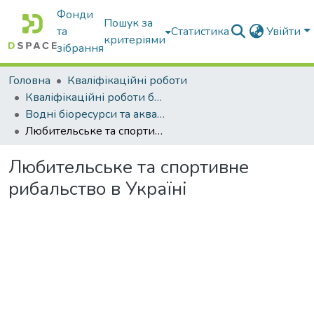
Фонди
Пошук за
та
Статистика
Увійти
критеріями
зібрання
Головна
Кваліфікаційні роботи
Кваліфікаційні роботи бакалаврів
Водні біоресурси та аквакультура
Любительське та спортивне рибальство в Україні
Любительське та спортивне
рибальство в Україні