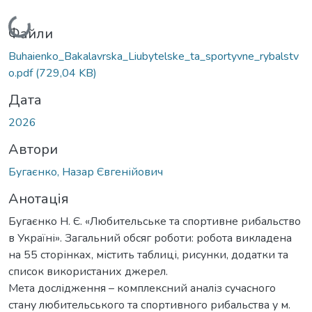
Вантажиться...
Файли
Buhaienko_Bakalavrska_Liubytelske_ta_sportyvne_rybalstv
o.pdf
(729,04 KB)
Дата
2026
Автори
Бугаєнко, Назар Євгенійович
Анотація
Бугаєнко Н. Є. «Любительське та спортивне рибальство
в Україні». Загальний обсяг роботи: робота викладена
на 55 сторінках, містить таблиці, рисунки, додатки та
список використаних джерел.
Мета дослідження – комплексний аналіз сучасного
стану любительського та спортивного рибальства у м.