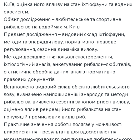
Київ, оцінка його впливу на стан іхтіофауни та водних
екосистем.
Об’єкт дослідження – любительське та спортивне
рибальство на водоймах м. Київ.
Предмет дослідження – видовий склад іхтіофауни,
методи та знаряддя лову, нормативно–правове
регулювання, сезонна динаміка вилову.
Методи дослідження: польові спостереження,
іхтіологічний аналіз, анкетування рибалок–любителів,
статистична обробка даних, аналіз нормативно-
правових документів.
Встановлено видовий склад об’єктів любительського
лову, визначено найпоширеніші знаряддя та методи
рибальства, виявлено сезонні закономірності вилову,
оцінено вплив рекреаційного рибальства на стан
популяцій промислових видів риб.
Практичне значення роботи полягає у можливості
використання її результатів для вдосконалення
нормативно-правового регулювання любительського