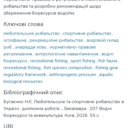
рибальства та розробки рекомендацій щодо
збереження біоресурсів водойм.
Ключові слова
любительське рибальство
,
спортивне рибальство
,
іхтіофауна
,
рекреаційне рибальство
,
видовий склад
риб
,
знаряддя лову
,
нормативно-правове
регулювання
,
антропогенне навантаження
,
водні
біоресурси
,
recreational fishing
,
sport fishing
,
fish fauna
,
recreational fishing
,
fish species composition
,
fishing gear
,
regulatory framework
,
anthropogenic pressure
,
aquatic
biological resources
Бібліографічний опис
Бугаєнко Н.Є. Любительське та спортивне рибальство в
Україні : дипломна робота ... бакалавра : 207 Водні
біоресурси та аквакультура. Київ, 2026. 55 с.
URI