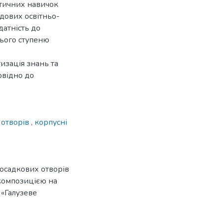
ктичних навичок
адових освітньо-
датність до
нього ступеню
изація знань та
овідно до
 отворів
,
корпусні
осадкових отворів
 композицією на
3 «Галузеве