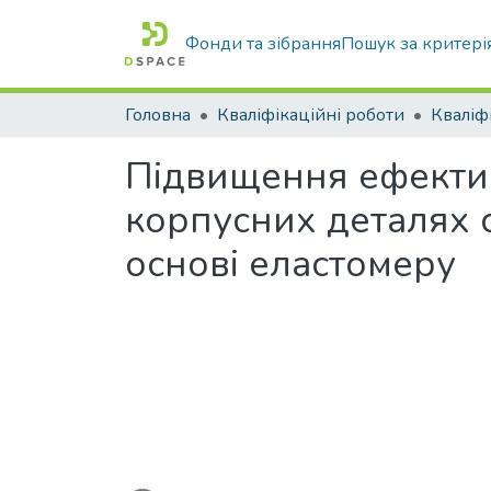
Фонди та зібрання
Пошук за критері
Головна
Кваліфікаційні роботи
Підвищення ефектив
корпусних деталях 
основі еластомеру
Вантажиться...