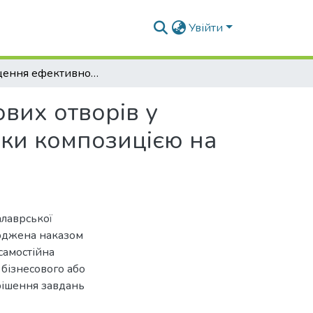
Увійти
Підвищення ефективності відновлення посадкових отворів у корпусних деталях сільськогосподарської техніки композицією на основі еластомеру
вих отворів у
іки композицією на
алаврської
ерджена наказом
самостійна
 бізнесового або
рішення завдань