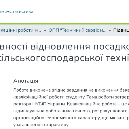
ями
Статистика
Кваліфікаційні роботи магістрів
ОПП "Технічний сервіс машин та обладнання сільськогосподарського виробництва"
ності відновлення посадко
сільськогосподарської техн
Анотація
Робота виконана згідно завдання на виконання бак
кваліфікаційної роботи студенту. Тема роботи затв
ректора НУБіП України. Кваліфікаційна робота – це 
індивідуальна робота аналітичного, розрахункового,
організаційно-економічного характеру, що містить 
узагальненого характеру.