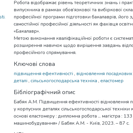
Робота відображає рівень теоретичних знань і пра
випускника в рамках обов’язкової та вибіркової скл
ti.
професійної програми підготовки бакалаврів, його з
самостійної професійної діяльності як фахівця освіт
«Бакалавр».
Метою виконання кваліфікаційної роботи є системат
розширення навичок щодо вирішення завдань відп
професійного спрямування.
Ключові слова
підвищення ефективності
,
відновлення посадкових
деталі
,
сільськогосподарська техніка
,
еластомер
Бібліографічний опис
Бабяк А.М. Підвищення ефективності відновлення п
у корпусних деталях сільськогосподарської техніки
основі еластомеру : дипломна робота ... магістра : 13
машинобудування» / Бабяк А.М. - Київ, 2023. – 87 с.