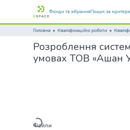
Фонди та зібрання
Пошук за критері
Головна
Кваліфікаційні роботи
Розроблення системи
умовах ТОВ «Ашан Ук
Вантажиться...
Файли