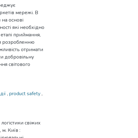
ереджує
ркетів мережі. В
 на основі
ості які необхідно
етапі приймання,
ки розробленню
жливість отримати
ти добровільну
ня світового
дії
,
product safety
,
 логістики свіжих
м. Київ :
мірювальні