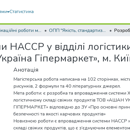
ями
Статистика
Кваліфікаційні роботи магістрів
ОПП "Якість, стандартизація та сертифікація"
 НАССР у відділі логістики
раїна Гіпермаркет», м. Киї
Анотація
Магістерська робота написана на 102 сторінках, міст
рисунків, 2 формули та 40 літературних джерел.
Мета роботи: є розробка та впровадження системи 
логістичному складі свіжих продуктів ТОВ «АШАН 
ГІПЕРМАРКЕТ» відповідно до ЗУ «Про основні прин
безпечності та якості харчових продуктів»
Новизною роботи є впровадження системи НАССР н
складі свіжих продуктів, що є з’єднуючим елементо