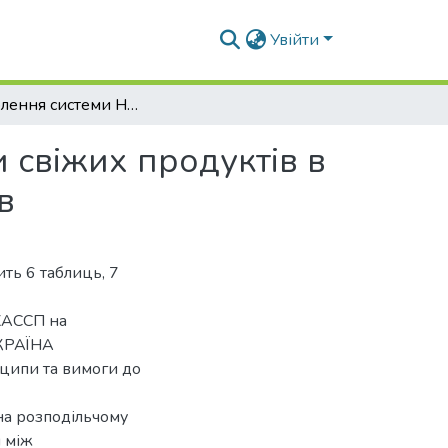
Увійти
Розроблення системи НАССР у відділі логістики свіжих продуктів в умовах ТОВ «Ашан Україна Гіпермаркет», м. Київ
 свіжих продуктів в
в
ить 6 таблиць, 7
ХАССП на
УКРАЇНА
ципи та вимоги до
а розподільчому
м між