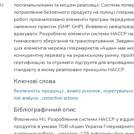
_N
постачальниками та місцем реалізації. Система поп
потрапляння безпечного продукту на полиці гіперма
роботі проаналізовано елементи програм передумов
належних практик (GMP, GHP). Виявлено невідповідн
врахувати. Розроблено елементи системи НАССР на 
тимчасового зберігання та транспортування. Завдя
цих елементів мережа гіпермаркетів «Ашан» має мо
конкурентну перевагу на українському ринку, прой
сертифікацію та отримати підґрунтя для впроваджен
стандарту в якому реалізовані принципи НАССР.
Ключові слова
безпечність продукції
,
аналіз ризиків
,
корегувальні 
risk analysis
,
corrective actions
Бібліографічний опис
Філоненко М.І. Розроблення системи НАССР у відділі
продуктів в умовах ТОВ «Ашан Україна Гіпермаркет», 
дипломна робота … магістра : 175 Інформаційно-ви