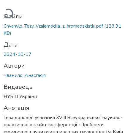
житься...
Файли
Chvanylo_Tezy_Vzaiemodiia_z_hromadskistiu.pdf
(123,91
KB)
Дата
2024-10-17
Автори
Чванило, Анастасія
Видавець
НУБІП України
Анотація
Теза доповіді учасника XVIII Всеукраїнської науково-
практичної онлайн-конференції «Проблеми
юридичної науки очима молодих науковців» (м. Київ,