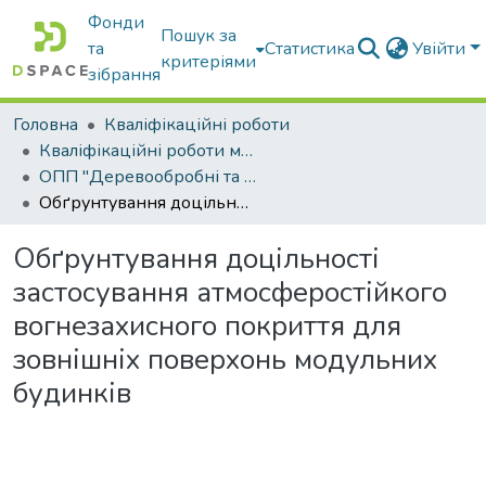
Фонди
Пошук за
та
Статистика
Увійти
критеріями
зібрання
Головна
Кваліфікаційні роботи
Кваліфікаційні роботи магістрів
ОПП "Деревообробні та меблеві технології"
Обґрунтування доцільності застосування атмосферостійкого вогнезахисного покриття для зовнішніх поверхонь модульних будинків
Обґрунтування доцільності
застосування атмосферостійкого
вогнезахисного покриття для
зовнішніх поверхонь модульних
будинків