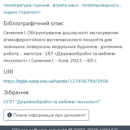
температура горіння
,
втрата маси
,
теплопровідність
,
індекс горючості
Бібліографічний опис
Семенов І. Обґрунтування доцільності застосування
атмосферостійкого вогнезахисного покриття для
зовнішніх поверхонь модульних будинків : дипломна
робота ... магістра : 187 «Деревообробні та меблеві
технології» / Семенов І. - Київ, 2023. – 69 с.
URI
https://dglib.nubip.edu.ua/handle/123456789/2906
Зібрання
ОПП "Деревообробні та меблеві технології"
Повна інформація про документ