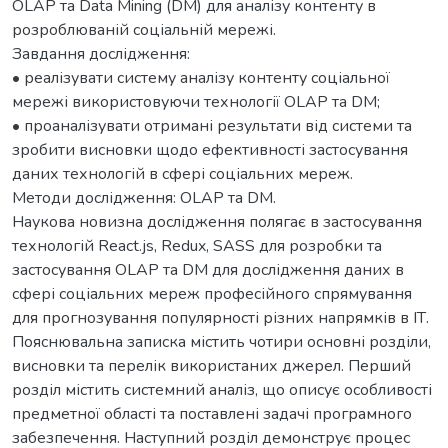
OLAP та Data Mining (DM) для аналізу контенту в
розроблюваній соціальній мережі.
Завдання дослідження:
• реалізувати систему аналізу контенту соціальної
мережі використовуючи технології OLAP та DM;
• проаналізувати отримані результати від системи та
зробити висновки щодо ефективності застосування
даних технологій в сфері соціальних мереж.
Методи дослідження: OLAP та DM.
Наукова новизна дослідження полягає в застосування
технологій React.js, Redux, SASS для розробки та
застосування OLAP та DM для дослідження даних в
сфері соціальних мереж професійного спрямування
для прогнозування популярності різних напрямків в ІТ.
Пояснювальна записка містить чотири основні розділи,
висновки та перелік використаних джерел. Перший
розділ містить системний аналіз, що описує особливості
предметної області та поставлені задачі програмного
забезпечення. Наступний розділ демонструє процес