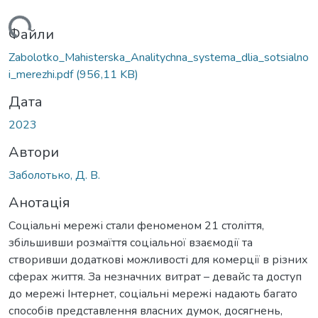
ься...
Файли
Zabolotko_Mahisterska_Analitychna_systema_dlia_sotsialno
i_merezhi.pdf
(956,11 KB)
Дата
2023
Автори
Заболотько, Д. В.
Анотація
Соціальні мережі стали феноменом 21 століття,
збільшивши розмаїття соціальної взаємодії та
створивши додаткові можливості для комерції в різних
сферах життя. За незначних витрат – девайс та доступ
до мережі Інтернет, соціальні мережі надають багато
способів представлення власних думок, досягнень,