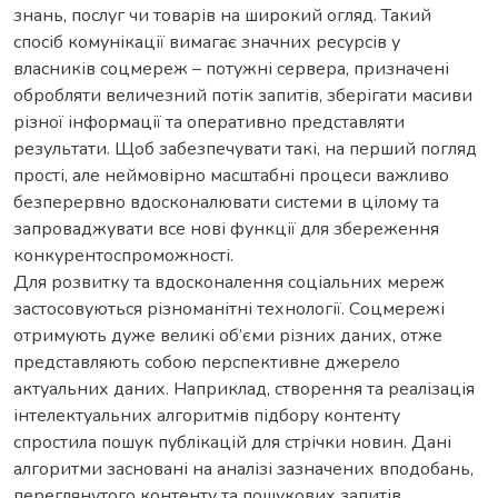
знань, послуг чи товарів на широкий огляд. Такий
спосіб комунікації вимагає значних ресурсів у
власників соцмереж – потужні сервера, призначені
обробляти величезний потік запитів, зберігати масиви
різної інформації та оперативно представляти
результати. Щоб забезпечувати такі, на перший погляд
прості, але неймовірно масштабні процеси важливо
безперервно вдосконалювати системи в цілому та
запроваджувати все нові функції для збереження
конкурентоспроможності.
Для розвитку та вдосконалення соціальних мереж
застосовуються різноманітні технології. Соцмережі
отримують дуже великі об’єми різних даних, отже
представляють собою перспективне джерело
актуальних даних. Наприклад, створення та реалізація
інтелектуальних алгоритмів підбору контенту
спростила пошук публікацій для стрічки новин. Дані
алгоритми засновані на аналізі зазначених вподобань,
переглянутого контенту та пошукових запитів