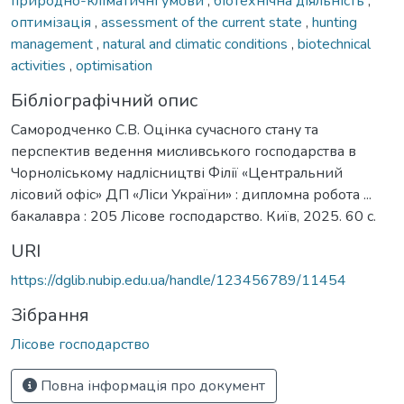
природно-кліматичні умови
,
біотехнічна діяльність
,
оптимізація
,
assessment of the current state
,
hunting
management
,
natural and climatic conditions
,
biotechnical
activities
,
optimisation
Бібліографічний опис
Самородченко С.В. Оцінка сучасного стану та
перспектив ведення мисливського господарства в
Чорноліському надлісництві Філії «Центральний
лісовий офіс» ДП «Ліси України» : дипломна робота ...
бакалавра : 205 Лісове господарство. Київ, 2025. 60 с.
URI
https://dglib.nubip.edu.ua/handle/123456789/11454
Зібрання
Лісове господарство
Повна інформація про документ