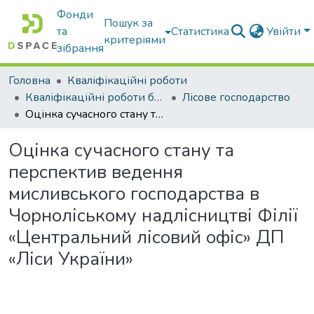
Фонди
Пошук за
та
Статистика
Увійти
критеріями
зібрання
Головна
Кваліфікаційні роботи
Кваліфікаційні роботи бакалаврів
Лісове господарство
Оцінка сучасного стану та перспектив ведення мисливського господарства в Чорноліському надлісництві Філії «Центральний лісовий офіс» ДП «Ліси України»
Оцінка сучасного стану та
перспектив ведення
мисливського господарства в
Чорноліському надлісництві Філії
«Центральний лісовий офіс» ДП
«Ліси України»