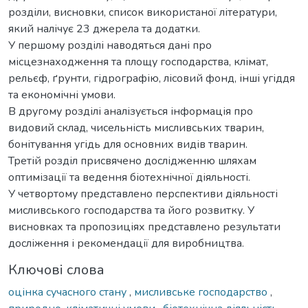
розділи, висновки, список використаної літератури,
який налічує 23 джерела та додатки.
У першому розділі наводяться дані про
місцезнаходження та площу господарства, клімат,
рельєф, ґрунти, гідрографію, лісовий фонд, інші угіддя
та економічні умови.
В другому розділі аналізується інформація про
видовий склад, чисельність мисливських тварин,
бонітування угідь для основних видів тварин.
Третій розділ присвячено дослідженню шляхам
оптимізації та ведення біотехнічної діяльності.
У четвортому представлено перспективи діяльності
мисливського господарства та його розвитку. У
висновках та пропозиціях представлено результати
досліження і рекомендації для виробництва.
Ключові слова
оцінка сучасного стану
,
мисливське господарство
,