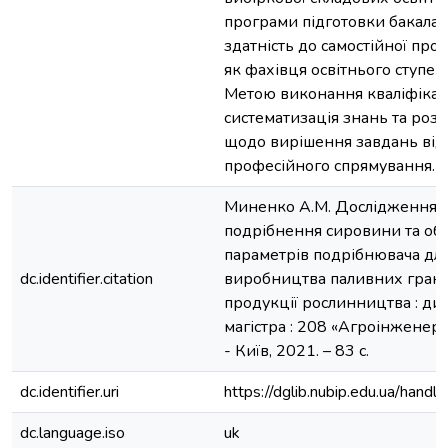
програми підготовки бакалав
здатність до самостійної проф
як фахівця освітнього ступен
Метою виконання кваліфікац
систематизація знань та ро
щодо вирішення завдань від
професійного спрямування.
Миненко А.М. Дослідження 
подрібнення сировини та об
параметрів подрібнювача для 
dc.identifier.citation
виробництва паливних гранул
продукції рослинництва : дип
магістра : 208 «Агроінженері
- Київ, 2021. – 83 с.
dc.identifier.uri
https://dglib.nubip.edu.ua/ha
dc.language.iso
uk