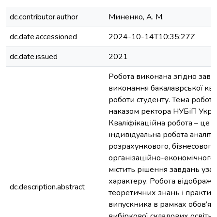
dc.contributor.author
Миненко, А. М.
dc.date.accessioned
2024-10-14T10:35:27Z
dc.date.issued
2021
Робота виконана згідно завд
виконання бакалаврської ква
роботи студенту. Тема робот
наказом ректора НУБіП Укра
Кваліфікаційна робота – це с
індивідуальна робота аналіти
розрахункового, бізнесового
організаційно-економічного 
містить рішення завдань уза
характеру. Робота відобража
dc.description.abstract
теоретичних знань і практи
випускника в рамках обов’язк
вибіркової складових освітн