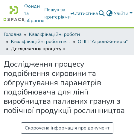
Фонди
Пошук за
та
Статистика
Увійти
критеріями
зібрання
Головна
Кваліфікаційні роботи
Кваліфікаційні роботи магістрів
ОПП "Агроінженерія"
Дослідження процесу подрібнення сировини та обґрунтування параметрів подрібнювача для лінії виробництва паливних гранул з побічної продукції рослинництва
Дослідження процесу
подрібнення сировини та
обґрунтування параметрів
подрібнювача для лінії
виробництва паливних гранул з
побічної продукції рослинництва
Скорочена інформація про документ