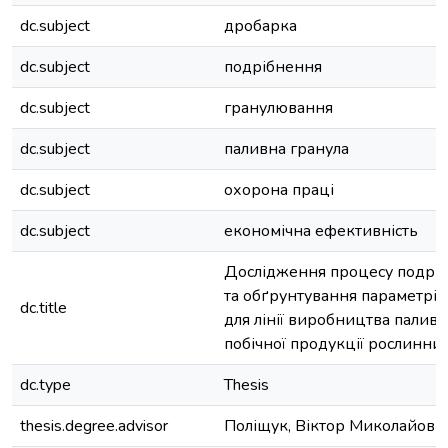
dc.subject
дробарка
dc.subject
подрібнення
dc.subject
гранулювання
dc.subject
паливна гранула
dc.subject
охорона праці
dc.subject
економічна ефективність
Дослідження процесу подрі
та обґрунтування параметрі
dc.title
для лінії виробництва паливн
побічної продукції рослинни
dc.type
Thesis
thesis.degree.advisor
Поліщук, Віктор Миколайови