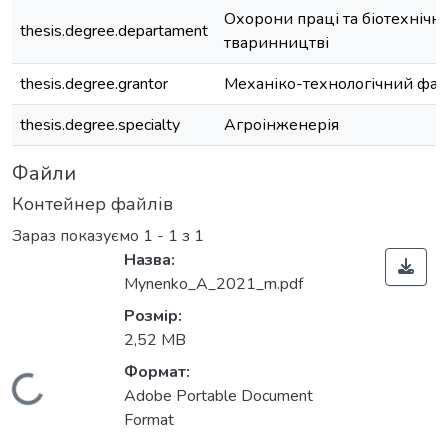
Охорони праці та біотехнічни
thesis.degree.departament
тваринництві
thesis.degree.grantor
Механіко-технологічний фак
thesis.degree.specialty
Агроінженерія
Файли
Контейнер файлів
Зараз показуємо
1 - 1 з 1
Назва:
Mynenko_A_2021_m.pdf
Розмір:
2,52 MB
Формат:
Вантажиться...
Adobe Portable Document
Format