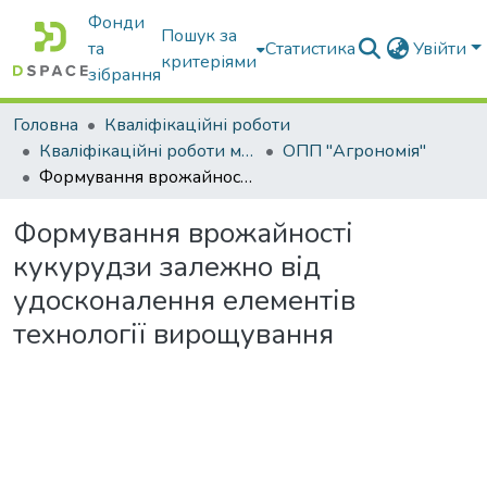
Фонди
Пошук за
та
Статистика
Увійти
критеріями
зібрання
Головна
Кваліфікаційні роботи
Кваліфікаційні роботи магістрів
ОПП "Агрономія"
Формування врожайності кукурудзи залежно від удосконалення елементів технології вирощування
Формування врожайності
кукурудзи залежно від
удосконалення елементів
технології вирощування