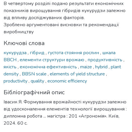
В четвертому розділі подано результати економічних
показників вирощування гібридів кукурудзи залежно
від впливу досліджуваних факторів.
Зроблено аргументовані висновки та рекомендації
виробництву
Ключові слова
кукурудза
,
гібрид
,
густота стояння рослин
,
шкала
ВВСН
,
елементи структури врожаю
,
продуктивність
,
якість
,
економічна ефективність
,
maize
,
hybrid
,
plant
density
,
BBSN scale
,
elements of yield structure
,
productivity
,
quality
,
economic efficiency
Бібліографічний опис
Івасик Я. Формування врожайності кукурудзи залежно
від удосконалення елементів технології вирощування :
дипломна робота ... магістра : 201 «Агрономія». Київ,
2024. 60 с.