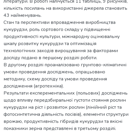
літератури. В роботі налічується 11 таблиць, 9 рисунків,
кількість посилань на використанні джерела становить
43 найменувань.
Стан та перспективи впровадження виробництва
кукурудзи, роль сортового складу у підвищенні
продуктивності культури, міжнародну оцінювальну
шкалу розвитку кукурудзи та оптимізація
технологічних заходів вирощування за факторами
досліду подано в першому розділі роботи.
В другому розділі проаналізовано грунтово-кліматичні
умови проведення досліджень, опрацьовано
методику, схему досліду та умови проведення
дослідження (агротехніка).
Результати експерементальних (польових) досліджень
щодо впливу передзбиральної густоти стояння рослин
кукурудзи на ріст і розвиток рослин (лінійний ріст та
фотосинтетична діяльність посівів), елементи структури
врожаю, продуктивність гібридів кукурудзи та якісні
показники зерна представлені в третьому розділі.