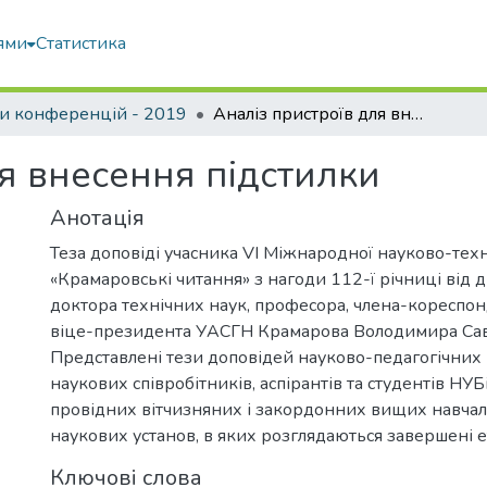
ями
Статистика
и конференцій - 2019
Аналіз пристроїв для внесення підстилки
я внесення підстилки
Анотація
Теза доповіді учасника VI Міжнародної науково-тех
«Крамаровські читання» з нагоди 112-ї річниці від
доктора технічних наук, професора, члена-кореспо
віце-президента УАСГН Крамарова Володимира Сав
Представлені тези доповідей науково-педагогічних 
наукових співробітників, аспірантів та студентів НУБ
провідних вітчизняних і закордонних вищих навчал
наукових установ, в яких розглядаються завершені 
Ключові слова