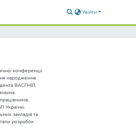
Увійти
нічної конференції
 дня народження
ндента ВАСГНІЛ,
овича.
працівників,
іП України,
ьних закладів та
етапи розробок.