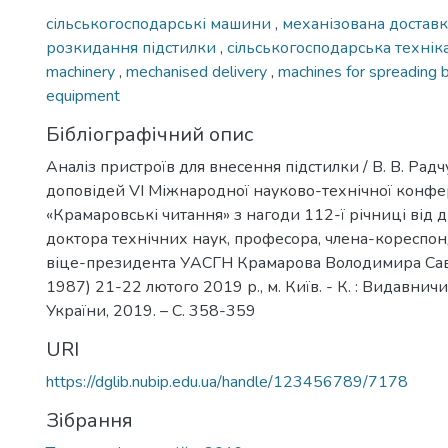
сільськогосподарські машини
,
механізована достав
розкидання підстилки
,
сільськогосподарська технік
machinery
,
mechanised delivery
,
machines for spreading
equipment
Бібліографічний опис
Аналіз пристроїв для внесення підстилки / B. В. Радчу
доповідей VI Міжнародної науково-технічної конфе
«Крамаровські читання» з нагоди 112-ї річниці від
доктора технічних наук, професора, члена-кореспо
віце-президента УАСГН Крамарова Володимира Сав
1987) 21-22 лютого 2019 р., м. Київ. - К. : Видавни
України, 2019. – C. 358-359
URI
https://dglib.nubip.edu.ua/handle/123456789/7178
Зібрання