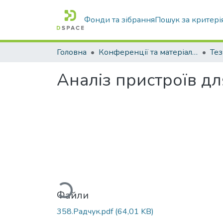
Фонди та зібрання
Пошук за критері
Головна
Конференції та матеріали конференцій
Тез
Аналіз пристроїв дл
Вантажиться...
Файли
358.Радчук.pdf
(64,01 KB)