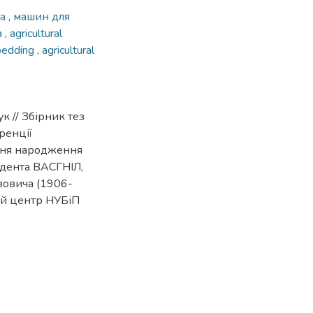
ка
,
машин для
а
,
agricultural
 bedding
,
agricultural
к // Збірник тез
ренції
 дня народження
ндента ВАСГНІЛ,
овича (1906-
чий центр НУБіП