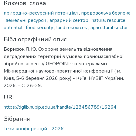
Ключові слова
природно-ресурсний потенціал
,
продовольча безпека
,
земельні ресурси
,
аграрний сектор
,
natural resource
potential
,
food security
,
land resources
,
agricultural sector
Бібліографічний опис
Борисюк Я. Ю. Охорона земель та відновлення
деградованих територій в умовах повномасштабної
збройної агресії // GEOPOINT: за матеріалами
Міжнародної науково-практичної конференції ( м.
Київ, 5-6 березня 2026 року) - Київ: НУБіП України.
2026. – С. 28-29.
URI
https://dglib.nubip.edu.ua/handle/123456789/16264
Зібрання
Тези конференцій - 2026