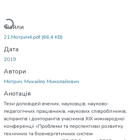
ажиться...
Файли
21.Мотрич4.pdf
(66,4 KB)
Дата
2019
Автори
Мотрич, Михайло Миколайович
Анотація
Тези доповідей вчених, науковців, науково-
педагогічних працівників, наукових співробітників,
аспірантів і докторантів учасників XIX міжнародної
конференції «Проблеми та перспективи розвитку
технічних та біоенергетичних систем