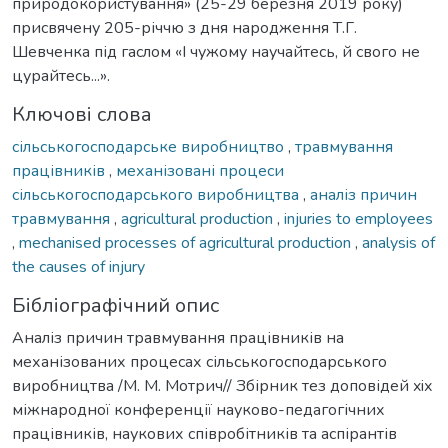
природокористування» (25-29 березня 2019 року)
присвячену 205-річчю з дня народження Т.Г.
Шевченка під гаслом «І чужому научайтесь, й свого не
цурайтесь...».
Ключові слова
сільськогосподарське виробництво
,
травмування
працівників
,
механізовані процеси
сільськогосподарського виробництва
,
аналіз причин
травмування
,
agricultural production
,
injuries to employees
,
mechanised processes of agricultural production
,
analysis of
the causes of injury
Бібліографічний опис
Аналіз причин травмування працівників на
механізованих процесах сільськогосподарського
виробництва /М. М. Мотрич// Збірник тез доповідей xiх
міжнародної конференції науково-педагогічних
працівників, наукових співробітників та аспірантів