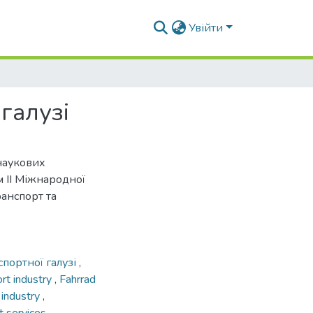
Увійти
галузі
наукових
ам ІІ Міжнародної
анспорт та
портної галузі
,
ort industry
,
Fahrrad
t industry
,