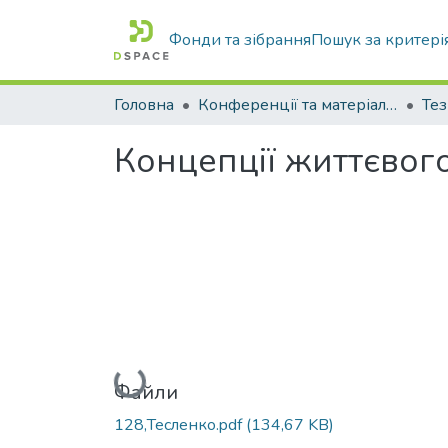
Фонди та зібрання
Пошук за критері
Головна
Конференції та матеріали конференцій
Тез
Концепції життєвого
Вантажиться...
Файли
128,Тесленко.pdf
(134,67 KB)