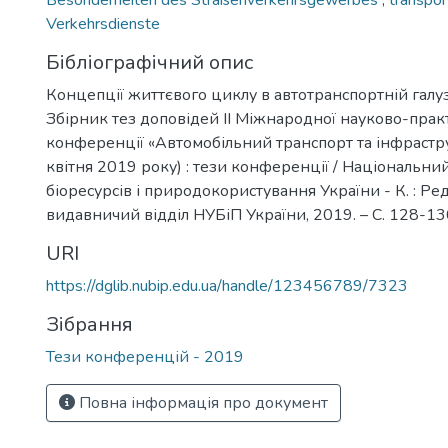
Besonderheiten des Straßenverkehrsgewerbes
,
transpor
Verkehrsdienste
Бібліографічний опис
Концепції життєвого циклу в автотранспортній галузі 
Збірник тез доповідей ІІ Міжнародної науково-прак
конференції «Автомобільний транспорт та інфрастру
квітня 2019 року) : тези конференції / Національни
біоресурсів і природокористування України - К. : Ре
видавничий відділ НУБіП України, 2019. – C. 128-13
URI
https://dglib.nubip.edu.ua/handle/123456789/7323
Зібрання
Тези конференцій - 2019
Повна інформація про документ