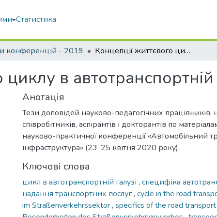
ями
Статистика
и конференцій - 2019
Концепції життєвого циклу в автотранспортній галузі
 циклу в автотранспортній 
Анотація
Тези доповідей науково-педагогічних працівників, 
співробітників, аспірантів і докторантів по матеріал
науково-практичної конференції «Автомобільний тр
інфраструктура» (23-25 квітня 2020 року).
Ключові слова
цикл в автотранспортній галузі
,
специфіка автотранс
надання транспортних послуг
,
cycle in the road transp
im Straßenverkehrssektor
,
specifics of the road transpor