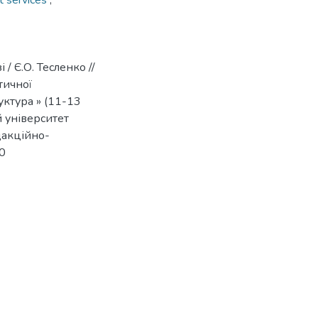
t services
,
/ Є.О. Тесленко //
тичної
ктура » (11-13
й університет
дакційно-
0