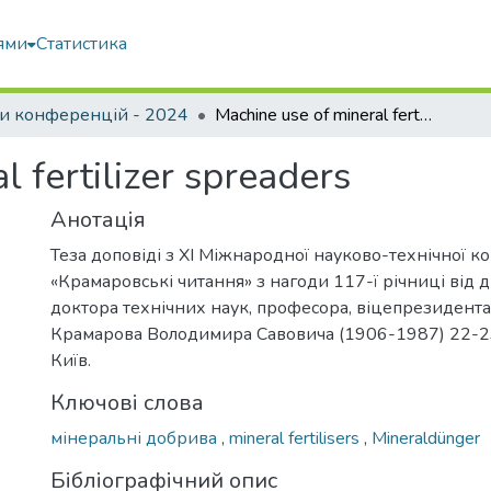
ями
Статистика
и конференцій - 2024
Machine use of mineral fertilizer spreaders
l fertilizer spreaders
Анотація
Теза доповіді з ХІ Міжнародної науково-технічної к
«Крамаровські читання» з нагоди 117-ї річниці від
доктора технічних наук, професора, віцепрезидент
Крамарова Володимира Савовича (1906-1987) 22-23 
Київ.
Ключові слова
мінеральні добрива
,
mineral fertilisers
,
Mineraldünger
Бібліографічний опис