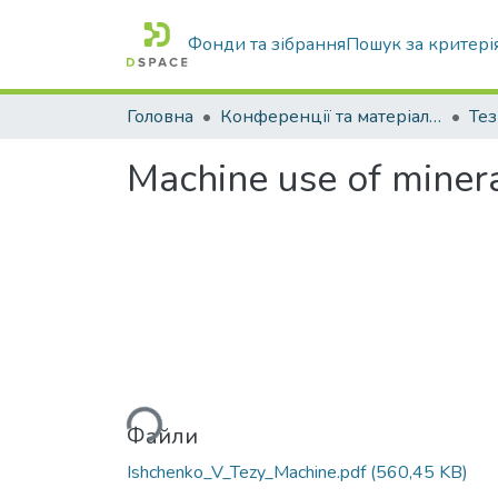
Фонди та зібрання
Пошук за критері
Головна
Конференції та матеріали конференцій
Тез
Machine use of minera
Вантажиться...
Файли
Ishchenko_V_Tezy_Machine.pdf
(560,45 KB)