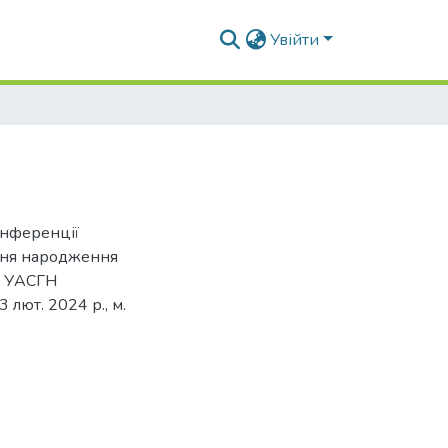
Увійти
онференції
 дня народження
а УАСГН
лют. 2024 р., м.