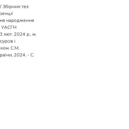
 // Збірник тез
ренції
 дня народження
а УАСГН
лют. 2024 р., м.
урсів і
ком. С.М.
аїни, 2024. - С.