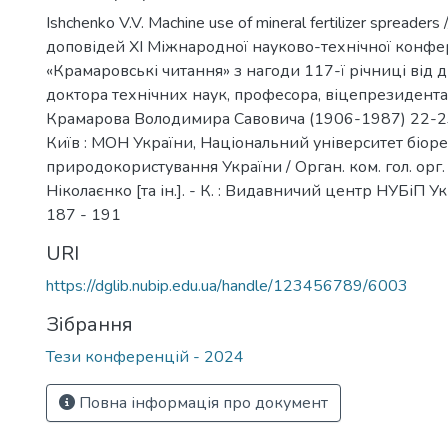
Ishchenko V.V. Machine use of mineral fertilizer spreaders
доповідей ХI Міжнародної науково-технічної конфе
«Крамаровські читання» з нагоди 117-ї річниці від
доктора технічних наук, професора, віцепрезидент
Крамарова Володимира Савовича (1906-1987) 22-23 
Київ : МОН України, Національний університет біорес
природокористування України / Орган. ком. гол. орг. 
Ніколаєнко [та ін.]. - К. : Видавничий центр НУБіП Укр
187 - 191
URI
https://dglib.nubip.edu.ua/handle/123456789/6003
Зібрання
Тези конференцій - 2024
Повна інформація про документ