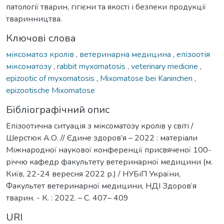
патології тварин, гігієни та якості і безпеки продукції
тваринництва.
Ключові слова
міксоматоз кролів
,
ветеринарна медицина
,
епізоотія
міксоматозу
,
rabbit myxomatosis
,
veterinary medicine
,
epizootic of myxomatosis
,
Mixomatose bei Kaninchen
,
epizootische Mixomatose
Бібліографічний опис
Епізоотична ситуація з міксоматозу кролів у світі /
Шерстюк А.О. // Єдине здоров’я – 2022 : матеріали
Міжнародної наукової конференції присвяченої 100-
річчю кафедр факультету ветеринарної медицини (м.
Київ, 22-24 вересня 2022 р.) / НУБіП України,
Факультет ветеринарної медицини, НДІ Здоров’я
тварин. - К. : 2022. – С. 407– 409
URI