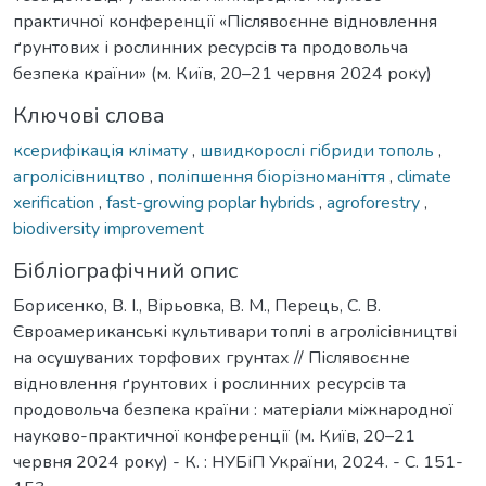
практичної конференції «Післявоєнне відновлення
ґрунтових і рослинних ресурсів та продовольча
безпека країни» (м. Київ, 20–21 червня 2024 року)
Ключові слова
ксерифікація клімату
,
швидкорослі гібриди тополь
,
агролісівництво
,
поліпшення біорізноманіття
,
climate
xerification
,
fast-growing poplar hybrids
,
agroforestry
,
biodiversity improvement
Бібліографічний опис
Борисенко, В. І., Вірьовка, В. М., Перець, С. В.
Євроамериканські культивари топлі в агролісівництві
на осушуваних торфових грунтах // Післявоєнне
відновлення ґрунтових і рослинних ресурсів та
продовольча безпека країни : матеріали міжнародної
науково-практичної конференції (м. Київ, 20–21
червня 2024 року) - К. : НУБіП України, 2024. - С. 151-