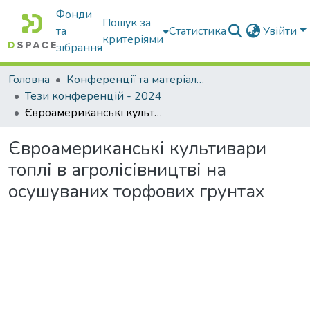
Фонди
Пошук за
та
Статистика
Увійти
критеріями
зібрання
Головна
Конференції та матеріали конференцій
Тези конференцій - 2024
Євроамериканські культивари топлі в агролісівництві на осушуваних торфових грунтах
Євроамериканські культивари
топлі в агролісівництві на
осушуваних торфових грунтах