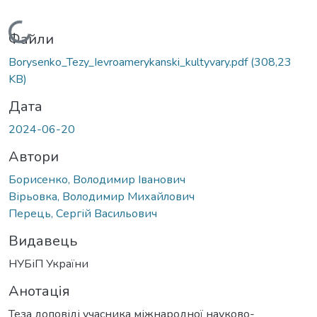
Вантажиться...
Файли
Borysenko_Tezy_Ievroamerykanski_kultyvary.pdf
(308,23
KB)
Дата
2024-06-20
Автори
Борисенко, Володимир Іванович
Вірьовка, Володимир Михайлович
Перець, Сергій Васильович
Видавець
НУБіП України
Анотація
Теза доповіді учасника міжнародної науково-