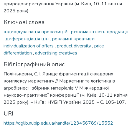
природокористування України (м. Київ, 10-11 квітня
2025 року)
Ключові слова
індивідуалізація пропозицій
,
різноманітність продукції
,
диференціація цін
,
рекламні креативи
,
individualization of offers
,
product diversity
,
price
differentiation
,
advertising creatives
Бібліографічний опис
Полінькевич, С. І. Явище фрагментації складових
комплексу маркетингу // Маркетинг та логістика в
агробізнесі : збірник матеріалів V Міжнародної
науково-практичної конференції (м. Київ, 10-11 квітня
2025 року). – Київ : НУБіП України, 2025. – С. 105-107.
URI
https://dglib.nubip.edu.ua/handle/123456789/15552