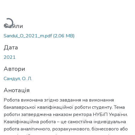
антажиться...
Файли
Sandul_O_2021_m.pdf
(2,06 MB)
Дата
2021
Автори
Сандул, О. Л.
Анотація
Робота виконана згідно завдання на виконання
бакалаврської кваліфікаційної роботи студенту. Тема
роботи затверджена наказом ректора НУБіП України.
Кваліфікаційна робота – це самостійна індивідуальна
робота аналітичного, розрахункового, бізнесового або