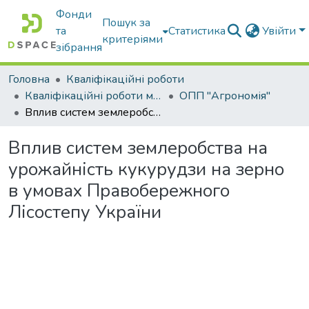
Фонди
Пошук за
та
Статистика
Увійти
критеріями
зібрання
Головна
Кваліфікаційні роботи
Кваліфікаційні роботи магістрів
ОПП "Агрономія"
Вплив систем землеробства на урожайність кукурудзи на зерно в умовах Правобережного Лісостепу України
Вплив систем землеробства на
урожайність кукурудзи на зерно
в умовах Правобережного
Лісостепу України