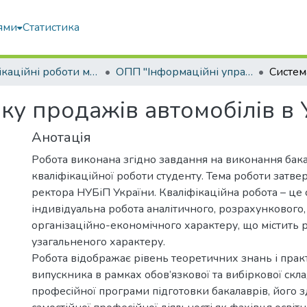
ями
Статистика
Кваліфікаційні роботи магістрів
ОПП "Інформаційні управляючі системи та технології"
ку продажів автомобілів в 
Анотація
Робота виконана згідно завдання на виконання бак
кваліфікаційної роботи студенту. Тема роботи затв
ректора НУБіП України. Кваліфікаційна робота – це 
індивідуальна робота аналітичного, розрахункового,
організаційно-економічного характеру, що містить 
узагальненого характеру.
Робота відображає рівень теоретичних знань і пра
випускника в рамках обов’язкової та вибіркової скл
професійної програми підготовки бакалаврів, його з