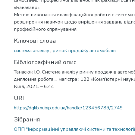
самостійної професійної діяльності як фахівця освіт
«Бакалавр».
Метою виконання кваліфікаційної роботи є системат
розширення навичок щодо вирішення завдань відп
професійного спрямування.
Ключові слова
система аналізу
,
ринок продажу автомобілів
Бібліографічний опис
Танасюк І.О. Система аналізу ринку продажів автомобі
дипломна робота ... магістра : 122 «Комп’ютерні науки»
Київ, 2021. – 62 с.
URI
https://dglib.nubip.edu.ua/handle/123456789/2749
Зібрання
ОПП "Інформаційні управляючі системи та технології