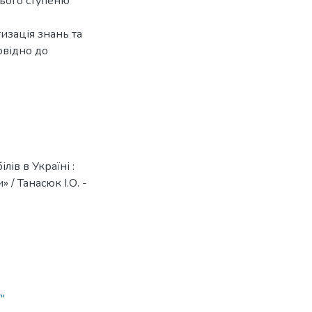
нього ступеню
изація знань та
овідно до
лів в Україні :
 / Танасюк І.О. -
"