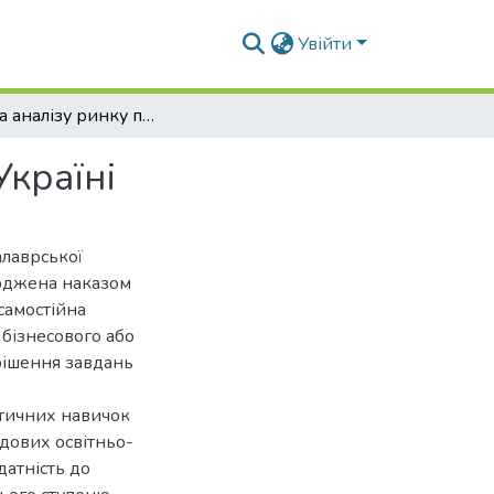
Увійти
Система аналізу ринку продажів автомобілів в Україні
Україні
алаврської
ерджена наказом
самостійна
 бізнесового або
рішення завдань
ктичних навичок
адових освітньо-
датність до