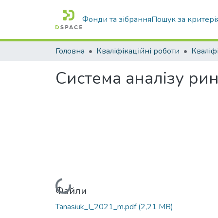
Фонди та зібрання
Пошук за критері
Головна
Кваліфікаційні роботи
Система аналізу рин
Вантажиться...
Файли
Tanasiuk_I_2021_m.pdf
(2,21 MB)