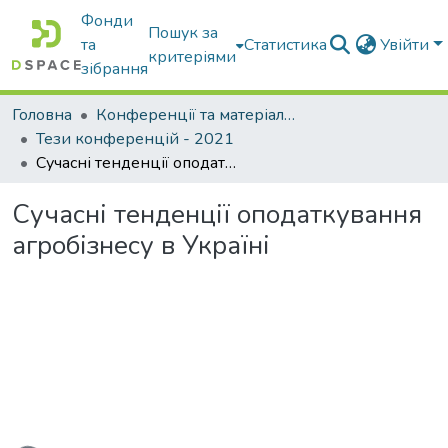
Фонди
Пошук за
та
Статистика
Увійти
критеріями
зібрання
Головна
Конференції та матеріали конференцій
Тези конференцій - 2021
Сучасні тенденції оподаткування агробізнесу в Україні
Сучасні тенденції оподаткування
агробізнесу в Україні
ажиться...