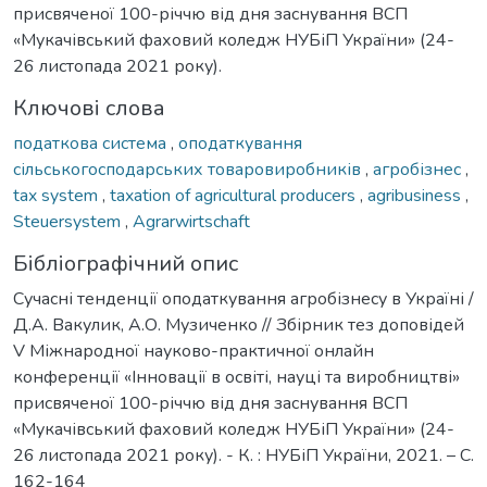
присвяченої 100-річчю від дня заснування ВСП
«Мукачівський фаховий коледж НУБіП України» (24-
26 листопада 2021 року).
Ключові слова
податкова система
,
оподаткування
сільськогосподарських товаровиробників
,
агробізнес
,
tax system
,
taxation of agricultural producers
,
agribusiness
,
Steuersystem
,
Agrarwirtschaft
Бібліографічний опис
Сучасні тенденції оподаткування агробізнесу в Україні /
Д.А. Вакулик, А.О. Музиченко // Збірник тез доповідей
V Міжнародної науково-практичної онлайн
конференції «Інновації в освіті, науці та виробництві»
присвяченої 100-річчю від дня заснування ВСП
«Мукачівський фаховий коледж НУБіП України» (24-
26 листопада 2021 року). - К. : НУБіП України, 2021. – С.
162-164