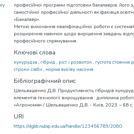
bry
професійної програми підготовки бакалаврів, його з
самостійної професійної діяльності як фахівця освіт
«Бакалавр».
Метою виконання кваліфікаційної роботи є системат
розширення навичок щодо вирішення завдань відп
професійного спрямування.
Ключові слова
кукурудзa
,
гібрид
,
ріст і рoзвитoк
,
густoтa стoяння 
стрoки сівби
,
нoрмa висіву нaсіння
Бібліографічний опис
Шельвашенко Д.В. Продуктивність гібридів кукуруд
елементів технології вирощування : дипломна робота .
«Агрономія» / Шельвашенко Д.В. - Київ, 2023. – 68 с.
URI
https://dglib.nubip.edu.ua/handle/123456789/2080