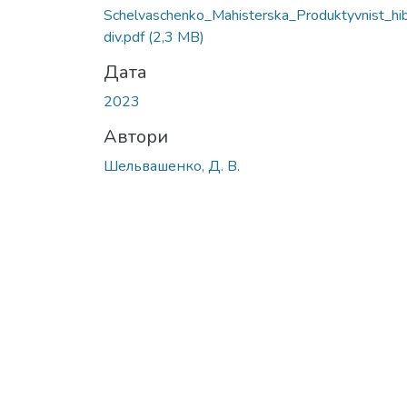
Вантажиться...
Schelvaschenko_Mahisterska_Produktyvnist_hi
div.pdf
(2,3 MB)
Дата
2023
Автори
Шельвашенко, Д. В.