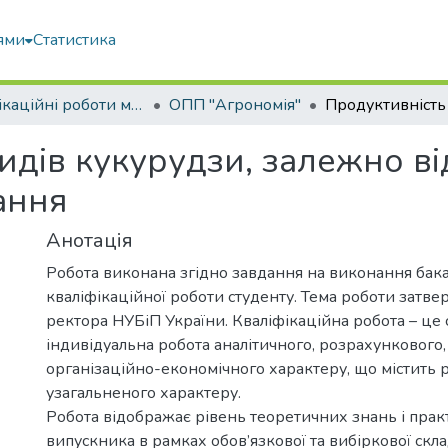
ями
Статистика
Кваліфікаційні роботи магістрів
ОПП "Агрономія"
идів кукурудзи, залежно ві
ання
Анотація
Робота виконана згідно завдання на виконання бак
кваліфікаційної роботи студенту. Тема роботи затв
ректора НУБіП України. Кваліфікаційна робота – це 
індивідуальна робота аналітичного, розрахункового,
організаційно-економічного характеру, що містить 
узагальненого характеру.
Робота відображає рівень теоретичних знань і пра
випускника в рамках обов’язкової та вибіркової скл