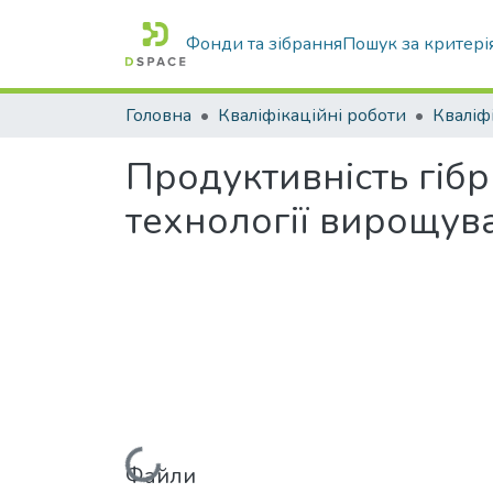
Фонди та зібрання
Пошук за критері
Головна
Кваліфікаційні роботи
Продуктивність гібр
технології вирощув
Файли