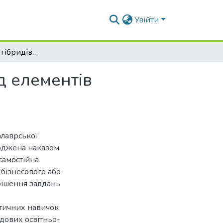
Увійти
Продуктивність гібридів кукурудзи, залежно від елементів технології вирощування
д елементів
алаврської
ерджена наказом
самостійна
 бізнесового або
рішення завдань
ктичних навичок
адових освітньо-