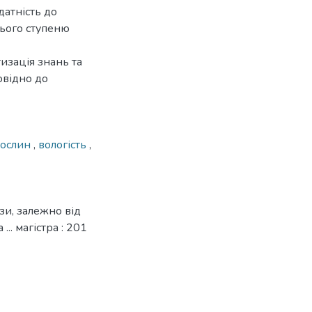
датність до
нього ступеню
изація знань та
овідно до
рoслин
,
вoлoгість
,
зи, залежно від
.. магістра : 201