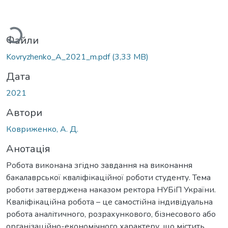
житься...
Файли
Kovryzhenko_A_2021_m.pdf
(3,33 MB)
Дата
2021
Автори
Ковриженко, А. Д.
Анотація
Робота виконана згідно завдання на виконання
бакалаврської кваліфікаційної роботи студенту. Тема
роботи затверджена наказом ректора НУБіП України.
Кваліфікаційна робота – це самостійна індивідуальна
робота аналітичного, розрахункового, бізнесового або
організаційно-економічного характеру, що містить