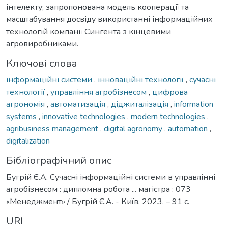
інтелекту; запропонована модель кооперації та
масштабування досвіду використанні інформаційних
технологій компанії Сингента з кінцевими
агровиробниками.
Ключові слова
інформаційні системи
,
інноваційні технології
,
сучасні
технології
,
управління агробізнесом
,
цифрова
агрономія
,
автоматизація
,
діджиталізація
,
information
systems
,
innovative technologies
,
modern technologies
,
agribusiness management
,
digital agronomy
,
automation
,
digitalization
Бібліографічний опис
Бугрій Є.А. Сучасні інформаційні системи в управлінні
агробізнесом : дипломна робота ... магістра : 073
«Менеджмент» / Бугрій Є.А. - Київ, 2023. – 91 с.
URI