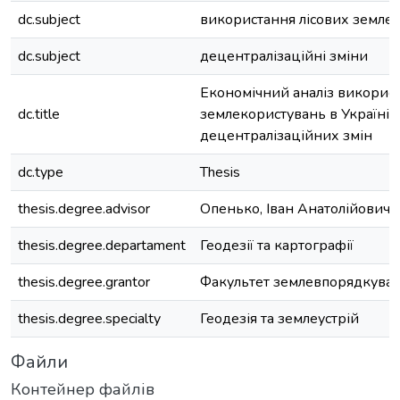
dc.subject
використання лісових земле
dc.subject
децентралізаційні зміни
Економічний аналіз використ
dc.title
землекористувань в Україні 
децентралізаційних змін
dc.type
Thesis
thesis.degree.advisor
Опенько, Іван Анатолійович
thesis.degree.departament
Геодезії та картографії
thesis.degree.grantor
Факультет землевпорядкува
thesis.degree.specialty
Геодезія та землеустрій
Файли
Контейнер файлів