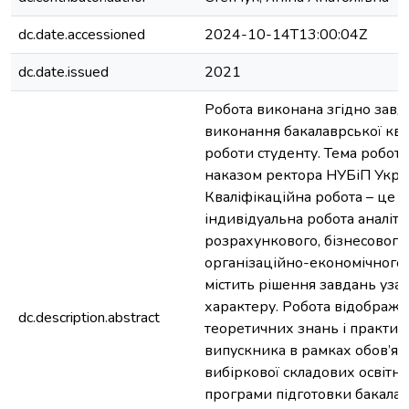
dc.date.accessioned
2024-10-14T13:00:04Z
dc.date.issued
2021
Робота виконана згідно завд
виконання бакалаврської ква
роботи студенту. Тема робот
наказом ректора НУБіП Укра
Кваліфікаційна робота – це с
індивідуальна робота аналіти
розрахункового, бізнесового
організаційно-економічного 
містить рішення завдань уза
характеру. Робота відобража
dc.description.abstract
теоретичних знань і практи
випускника в рамках обов’язк
вибіркової складових освітн
програми підготовки бакалав