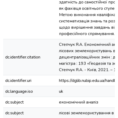
здатність до самостійної проф
як фахівця освітнього ступен
Метою виконання кваліфікац
систематизація знань та ро
щодо вирішення завдань від
професійного спрямування.
Степчук Я.А. Економічний ан
лісових землекористувань в У
dc.identifier.citation
децентралізаційних змін : ди
магістра : 193 «Геодезія та зе
Степчук Я.А. - Київ, 2021. – 12
dc.identifier.uri
https://dglib.nubip.edu.ua/ha
dc.language.iso
uk
dc.subject
економічний аналіз
dc.subject
лісові землекористування в У