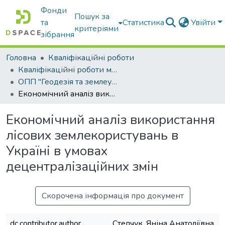
Фонди
Пошук за
та
Статистика
Увійти
критеріями
зібрання
Головна
Кваліфікаційні роботи
Кваліфікаційні роботи магістрів
ОПП "Геодезія та землеустрій"
Економічний аналіз використання лісових землекористувань в Україні в умовах децентралізаційних змін
Економічний аналіз використання
лісових землекористувань в
Україні в умовах
децентралізаційних змін
Скорочена інформація про документ
dc.contributor.author
Степчук, Яніна Анатоліївна