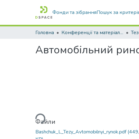
Фонди та зібрання
Пошук за критері
Головна
Конференції та матеріали конференцій
Тез
Автомобільний рино
Вантажиться...
Файли
Bashchuk_L_Tezy_Avtomobilnyi_rynok.pdf
(449