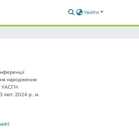
Увійти
онференції
 дня народження
а УАСГН
лют. 2024 р., м.
arkt