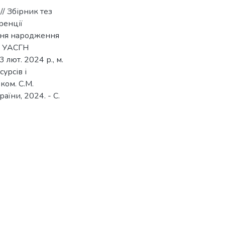
/ Збірник тез
ренції
 дня народження
а УАСГН
лют. 2024 р., м.
урсів і
ком. С.М.
аїни, 2024. - С.