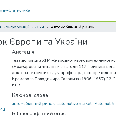
ями
Статистика
и конференцій - 2024
Автомобільний ринок Європи та України
к Європи та України
Анотація
Теза доповіді з ХІ Міжнародної науково-технічної к
«Крамаровські читання» з нагоди 117-ї річниці від
доктора технічних наук, професора, віцепрезидент
Крамарова Володимира Савовича (1906-1987) 22-23 
Київ.
Ключові слова
автомобільний ринок
,
automotive market
,
Automobilm
,94
Бібліографічний опис