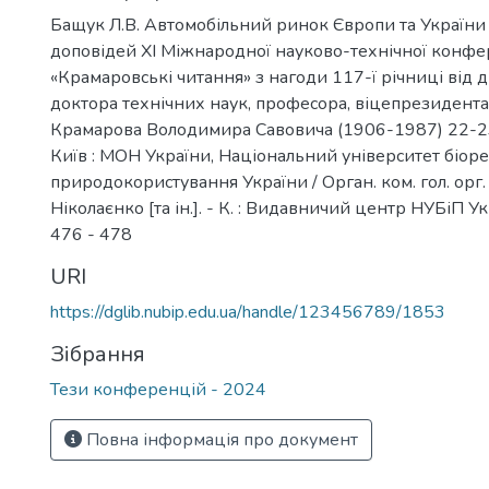
Бащук Л.В. Автомобільний ринок Європи та України /
доповідей ХI Міжнародної науково-технічної конфе
«Крамаровські читання» з нагоди 117-ї річниці від
доктора технічних наук, професора, віцепрезидент
Крамарова Володимира Савовича (1906-1987) 22-23 
Київ : МОН України, Національний університет біорес
природокористування України / Орган. ком. гол. орг. 
Ніколаєнко [та ін.]. - К. : Видавничий центр НУБіП Укр
476 - 478
URI
https://dglib.nubip.edu.ua/handle/123456789/1853
Зібрання
Тези конференцій - 2024
Повна інформація про документ