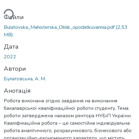
ься...
Файли
Bulatovska_Мahisterska_Oblik_opodatkuvannia.pdf
(2,53
MB)
Дата
2022
Автори
Булатовська, А. М.
Анотація
Робота виконана згідно завдання на виконання
бакалаврської кваліфікаційної роботи студенту. Тема
роботи затверджена наказом ректора НУБіП України.
Кваліфікаційна робота – це самостійна індивідуальна
робота аналітичного, розрахункового, бізнесового або
організаційно-економічного характеру, що містить