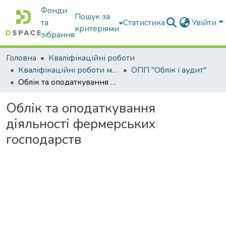
Фонди
Пошук за
та
Статистика
Увійти
критеріями
зібрання
Головна
Кваліфікаційні роботи
Кваліфікаційні роботи магістрів
ОПП "Облік і аудит"
Облік та оподаткування діяльності фермерських господарств
Облік та оподаткування
діяльності фермерських
господарств