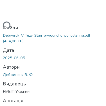
ься...
Файли
Debryniuk_V_Tezy_Stan_pryrodnoho_ponovlennia.pdf
(464,08 KB)
Дата
2025-06-05
Автори
Дебринюк, В. Ю.
Видавець
НУБІП України
Анотація