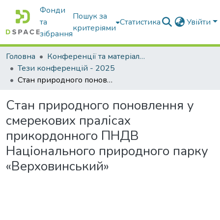
Фонди
Пошук за
та
Статистика
Увійти
критеріями
зібрання
Головна
Конференції та матеріали конференцій
Тези конференцій - 2025
Стан природного поновлення у смерекових пралісах прикордонного ПНДВ Національного природного парку «Верховинський»
Стан природного поновлення у
смерекових пралісах
прикордонного ПНДВ
Національного природного парку
«Верховинський»