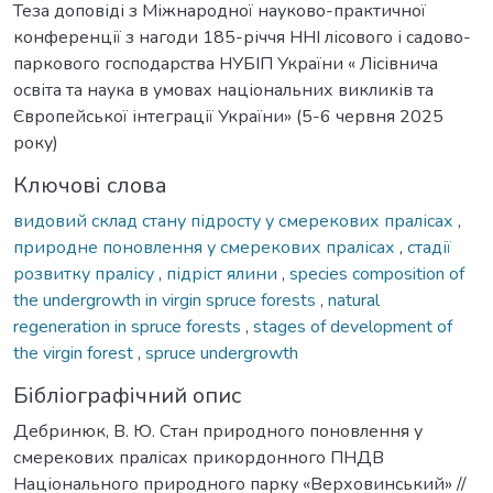
Теза доповіді з Міжнародної науково-практичної
конференції з нагоди 185-річчя ННІ лісового і садово-
паркового господарства НУБІП України « Лісівнича
освіта та наука в умовах національних викликів та
Європейської інтеграції України» (5-6 червня 2025
року)
Ключові слова
видовий склад стану підросту у смерекових пралісах
,
природне поновлення у смерекових пралісах
,
стадії
розвитку пралісу
,
підріст ялини
,
species composition of
the undergrowth in virgin spruce forests
,
natural
regeneration in spruce forests
,
stages of development of
the virgin forest
,
spruce undergrowth
Бібліографічний опис
Дебринюк, В. Ю. Стан природного поновлення у
смерекових пралісах прикордонного ПНДВ
Національного природного парку «Верховинський» //