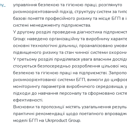
my_
управління безпекою та гігієною праці, розглянуто
ризикоорієнтований підхід, структуру систем за тип
базові поняття професійного ризику та місце БГП в 
системі менеджменту підприємства.
У другому розділі проведена діагностика підприємст
Group: наведено організаційну та виробничу характ
основні технологічні дільниці, проаналізовано умови
підвищеного ризику та стан чинної системи охорони
У третьому розділі приділялася увага власним дослід
стосуються безпосередньо розроблення цільової мо
безпекою та гігієною праці на підприємстві. Запроп
ризикоорієнтованої системи БГП, вимоги до цифрово
моніторингу параметрів виробничого середовища, 
підходи до навчання персоналу та сформовано сист
ефективності.
Висновки та пропозиції містять узагальнення резуль
практичні рекомендації щодо поетапного впровадж
моделі БГП на Ukrproduct Group.