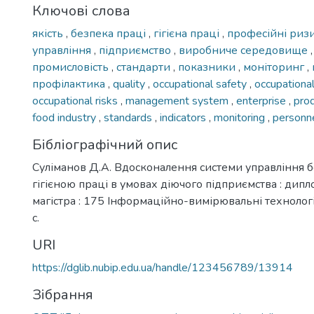
Ключові слова
якість
,
безпека праці
,
гігієна праці
,
професійні риз
управління
,
підприємство
,
виробниче середовище
промисловість
,
стандарти
,
показники
,
моніторинг
,
профілактика
,
quality
,
occupational safety
,
occupationa
occupational risks
,
management system
,
enterprise
,
pro
food industry
,
standards
,
indicators
,
monitoring
,
personn
Бібліографічний опис
Суліманов Д.А. Вдосконалення системи управління 
гігієною праці в умовах діючого підприємства : дипло
магістра : 175 Інформаційно-вимірювальні технології
с.
URI
https://dglib.nubip.edu.ua/handle/123456789/13914
Зібрання