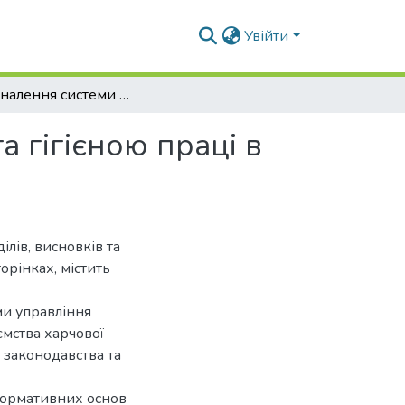
Увійти
Вдосконалення системи управління безпекою та гігієною праці в умовах діючого підприємства
 гігієною праці в
ілів, висновків та
орінках, містить
ми управління
ємства харчової
 законодавства та
 нормативних основ