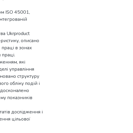
ом ISO 45001,
інтегрованій
ва Ukrproduct
еристику, описано
 праці в зонах
 праці.
женням, які
делі управління
оновано структуру
го обліку подій і
удосконалено
ему показників
татів дослідження і
ення цільової