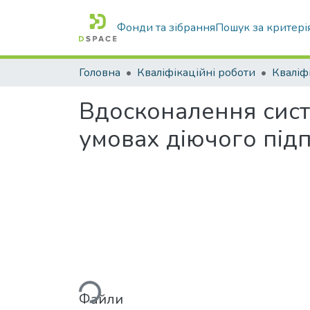
Фонди та зібрання
Пошук за критері
Головна
Кваліфікаційні роботи
Вдосконалення систе
умовах діючого під
Вантажиться...
Файли