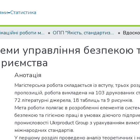
ями
Статистика
Кваліфікаційні роботи магістрів
ОПП "Якість, стандартизація та сертифікація"
ми управління безпекою та
приємства
Анотація
Магістерська робота складається із вступу, трьох розд
пропозицій, робота викладена на 103 друкованих ст
72 літературні джерела, 18 таблиць та 9 рисунків.
Мета роботи полягає в розробленні елементів систе
безпекою та гігієною праці в умовах діючого підпри
промисловості Ukrproduct Group з урахуванням вимог
міжнародних стандартів.
У першому розділі проведено аналіз теоретичних і