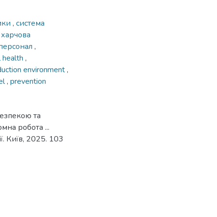
ики
,
система
,
харчова
персонал
,
l health
,
duction environment
,
el
,
prevention
безпекою та
мна робота ...
. Київ, 2025. 103