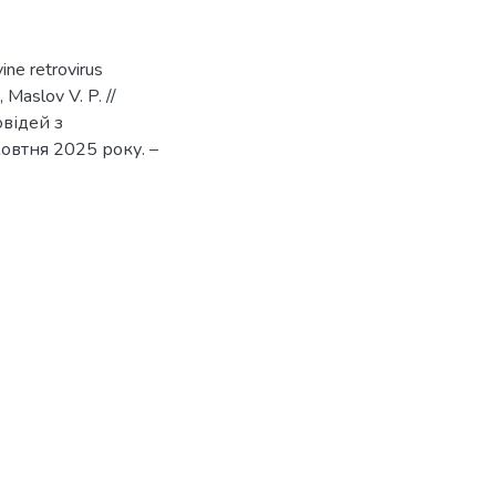
ine retrovirus
, Maslov V. P. //
овідей з
жовтня 2025 року. –