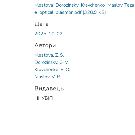
Klestova_Dorozinsky_Kravchenko_Maslov_Teza
e_optical_plasmon.pdf
(328,9 KB)
Дата
2025-10-02
Автори
Klestova, Z. S.
Dorozinsky, G. V.
Kravchenko, S. O.
Maslov, V. P.
Видавець
ННУБІП