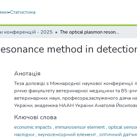
ями
Статистика
и конференцій - 2025
The optical plasmon resonance method in detection of bovine retrovirus infection
esonance method in detection
Анотація
Теза доповіді з Міжнародної наукової конференції 
річчю факультету ветеринарної медицини та 85-рі
ветеринарних наук, професора,заслуженого діяча на
України, академіка НААН України Анатолія Йосипо
Ключові слова
economic impacts
,
immunosensor element
,
optical senso
наслідки
,
імуносенсорний елемент
,
оптичний датчи