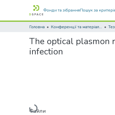
Фонди та зібрання
Пошук за критері
Головна
Конференції та матеріали конференцій
Тез
The optical plasmon r
infection
Вантажиться...
Файли