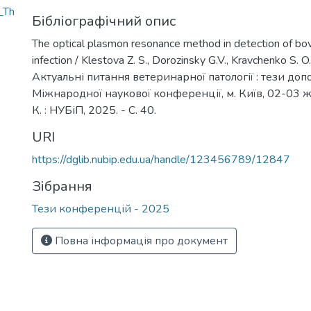
_Th
Бібліографічний опис
The optical plasmon resonance method in detection of bov
infection / Klestova Z. S., Dorozinsky G.V., Kravchenko S. O.
Актуальні питання ветеринарної патології : тези доп
Міжнародної наукової конференції, м. Київ, 02-03 
К. : НУБіП, 2025. - С. 40.
URI
https://dglib.nubip.edu.ua/handle/123456789/12847
Зібрання
Тези конференцій - 2025
Повна інформація про документ