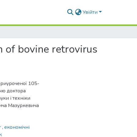
Увійти
 of bovine retrovirus
приуроченої 105-
ччю доктора
уки і техніки
вича Мазуркевича
r
,
економічні
к