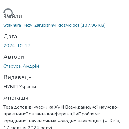
ься...
Файли
Stakhura_Tezy_Zarubizhnyi_dosvid.pdf
(137,98 KB)
Дата
2024-10-17
Автори
Стахура, Андрій
Видавець
НУБІП України
Анотація
Теза доповіді учасника XVIII Всеукраїнської науково-
практичної онлайн-конференції «Проблеми
юридичної науки очима молодих науковців» (м. Київ,
17 жовтня 2024 року)