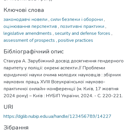
Ключові слова
законодавчі новели
,
сили безпеки і оборони
,
оцінювання перспектив
,
позитивні практики
,
legislative amendments
,
security and defense forces
,
assessment of prospects
,
positive practices
Бібліографічний опис
Стахура А. Зарубіжний досвід досягнення гендерного
паритету у поліції: окремі аспекти // Проблеми
юридичної науки очима молодих науковців : збірник
наукових праць XVIII Всеукраїнської науково-
практичної онлайн-конференції (м. Київ, 17 жовтня
2024 року) – Київ : НУБІП України, 2024. - С. 220-221.
URI
https://dglib.nubip.edu.ua/handle/123456789/14227
Зібрання