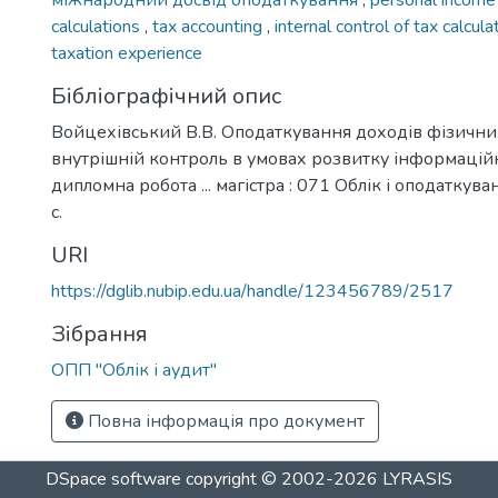
міжнародний досвід оподаткування
,
personal income
calculations
,
tax accounting
,
internal control of tax calcul
taxation experience
Бібліографічний опис
Войцехівський В.В. Оподаткування доходів фізичних о
внутрішній контроль в умовах розвитку інформаційн
дипломна робота ... магістра : 071 Облік і оподаткува
с.
URI
https://dglib.nubip.edu.ua/handle/123456789/2517
Зібрання
ОПП "Облік і аудит"
Повна інформація про документ
DSpace software
copyright © 2002-2026
LYRASIS