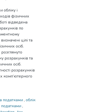
и обліку і
оходів фізичних
оботі відведена
зрахунків по
ламентному
визначені цілі та
ізичних осіб.
 розглянуто
ку розрахунків та
ичних осіб.
тності розрахунків
вах комп’ютерного
за податками
,
облік
а податками
,