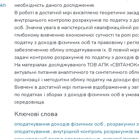
okh
необхідність даного дослідження.
В роботі в достатній мірі висвітлено теоретичні засад
внутрішнього контролю розрахунків по податку з д
осіб. Значна увага в магістерській кваліфікаційній р
глибокому вивченню економічної сутності та ролі ро
податку з доходів фізичних осіб та правовому і рег
забезпеченню обліку оподаткування їх. В повній мірі 
задачі контролю розрахунків по податку з доходів ф
На матеріалах досліджуваного ТОВ АПК «СВІТАНОК»
актуальні питання аналітичного та синтетичного облі
організації і методитки обліку податку на доходи фіз
Вивчені в достатній мірі питання відображення у зві
по податках і зборах з доходів фізичних осіб в умо
середовища.
Ключові слова
оподаткування доходів фізичних осіб
,
розрахунки 
оподаткування
,
внутрішній контроль розрахунків з