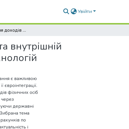
Увійти
Оподаткування доходів фізичних осіб, їх облік та внутрішній контроль в умовах розвитку інформаційних технологій
та внутрішній
хнологій
вання є важливою
ї євроінтеграції.
дів фізичних осіб
 через
вуючи державні
 Вибрана тема
зрахунків по
ктуальність і