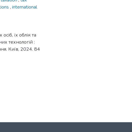
 taxation
,
tax
ations
,
international
сіб, їх облік та
их технологій :
ння. Київ, 2024. 84