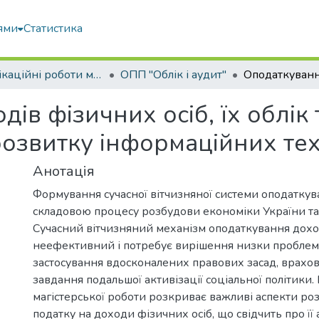
ями
Статистика
Кваліфікаційні роботи магістрів
ОПП "Облік і аудит"
ів фізичних осіб, їх облік 
розвитку інформаційних те
Анотація
Формування сучасної вітчизняної системи оподатку
складовою процесу розбудови економіки України та ї
Сучасний вітчизняний механізм оподаткування дохо
неефективний і потребує вирішення низки проблем
застосування вдосконалених правових засад, врахо
завдання подальшої активізації соціальної політики.
магістерської роботи розкриває важливі аспекти ро
податку на доходи фізичних осіб, що свідчить про її а