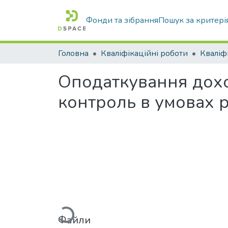
Фонди та зібрання
Пошук за критері
Головна
Кваліфікаційні роботи
Оподаткування доход
контроль в умовах 
Вантажиться...
Файли